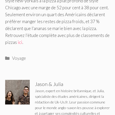
style new-yorkais à la pizza à plat profond de style
Chicago avec une marge de 52 pour cent à 38 pour cent.
Seulement environ un quart des Américains déclarent
préférer manger les restes de pizza froids, et 37 %
déclarent que l'ananas se marie bien avec la pizza.
Retrouvez l'étude complète avec plus de classements de
pizzas
ici
.
Catégories
Voyage
Jason & Julia
Jason, expert en histoire britannique, et Julia,
spécialiste des études américaines, dirigent la
rédaction de Uk-Us.fr. Leur passion commune
pour le monde anglo-saxon les pousse à explorer
et à partager ses complexités culturelles et