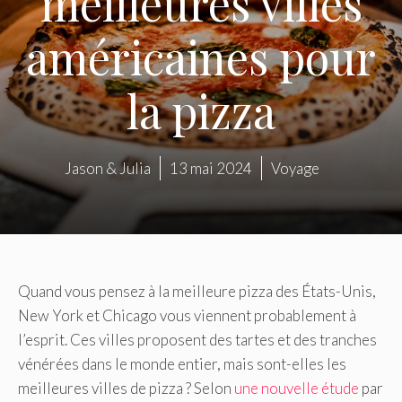
meilleures villes
américaines pour
la pizza
Jason & Julia
13 mai 2024
Voyage
Quand vous pensez à la meilleure pizza des États-Unis,
New York et Chicago vous viennent probablement à
l’esprit. Ces villes proposent des tartes et des tranches
vénérées dans le monde entier, mais sont-elles les
meilleures villes de pizza ? Selon
une nouvelle étude
par