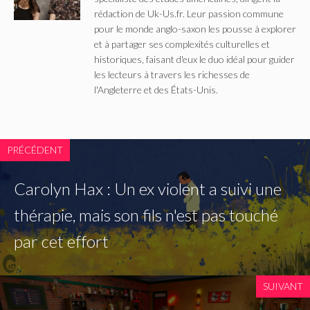
rédaction de Uk-Us.fr. Leur passion commune
pour le monde anglo-saxon les pousse à explorer
et à partager ses complexités culturelles et
historiques, faisant d'eux le duo idéal pour guider
les lecteurs à travers les richesses de
l'Angleterre et des États-Unis.
PRÉCÉDENT
Carolyn Hax : Un ex violent a suivi une
thérapie, mais son fils n'est pas touché
par cet effort
SUIVANT