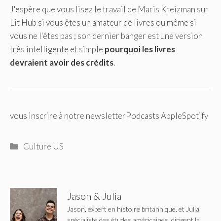
J'espère que vous lisez le travail de Maris Kreizman sur
Lit Hub si vous êtes un amateur de livres ou même si
vous ne l'êtes pas ; son dernier banger est une version
très intelligente et simple
pourquoi les livres
devraient avoir des crédits
.
vous inscrire à notre newsletter
Podcasts Apple
Spotify
Catégories
Culture US
Jason & Julia
Jason, expert en histoire britannique, et Julia,
spécialiste des études américaines, dirigent la