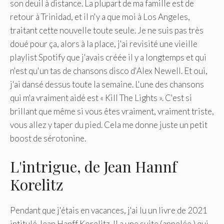
son deuil à distance. La plupart de ma famille est de
retour à Trinidad, et il n'y a que moi à Los Angeles,
traitant cette nouvelle toute seule. Je ne suis pas très
doué pour ça, alors à la place, j'ai revisité une vieille
playlist Spotify que j'avais créée il y a longtemps et qui
n'est qu'un tas de chansons disco d'Alex Newell. Et oui,
j'ai dansé dessus toute la semaine. L'une des chansons
qui m'a vraiment aidé est « Kill The Lights ». C'est si
brillant que même si vous êtes vraiment, vraiment triste,
vous allez y taper du pied. Cela me donne juste un petit
boost de sérotonine.
L'intrigue, de Jean Hannf
Korelitz
Pendant que j'étais en vacances, j'ai lu un livre de 2021
intitulé Jean Hanff Korelitz. Il a une suite (appelée ) qui