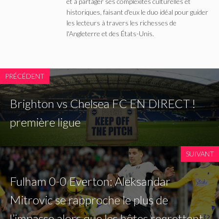
et à partager ses complexités culturelles et
historiques, faisant d'eux le duo idéal pour guider
les lecteurs à travers les richesses de
l'Angleterre et des États-Unis.
PRÉCÉDENT
Brighton vs Chelsea FC EN DIRECT !
première ligue
SUIVANT
Fulham 0-0 Everton: Aleksandar
Mitrovic se rapproche le plus de
l’impasse alors que les hôtes regrettent