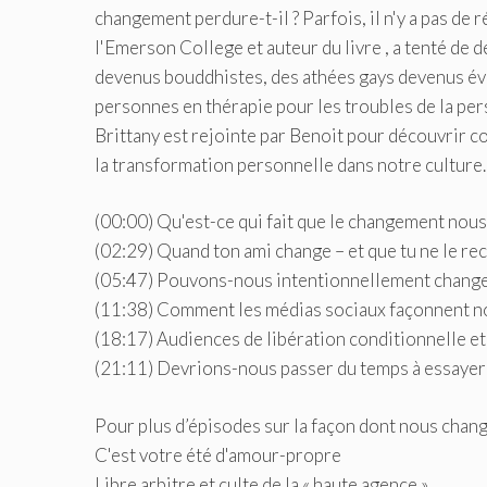
changement perdure-t-il ? Parfois, il n'y a pas de
l'Emerson College et auteur du livre , a tenté de d
devenus bouddhistes, des athées gays devenus éva
personnes en thérapie pour les troubles de la per
Brittany est rejointe par Benoit pour découvrir
la transformation personnelle dans notre culture.
(00:00) Qu'est-ce qui fait que le changement nous 
(02:29) Quand ton ami change – et que tu ne le re
(05:47) Pouvons-nous intentionnellement change
(11:38) Comment les médias sociaux façonnent 
(18:17) Audiences de libération conditionnelle et
(21:11) Devrions-nous passer du temps à essayer
Pour plus d’épisodes sur la façon dont nous chan
C'est votre été d'amour-propre
Libre arbitre et culte de la « haute agence »