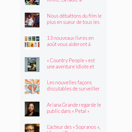
Hollywood ?
Nous débattons du film le
plus en sueur de tous les
temps
13 nouveaux livres en
août vous aideront à
traverser les canicules de
l'été
« Country People » est
une aventure idiote et
satisfaisante au milieu de
l'été
Les nouvelles façons
discutables de surveiller
vos amis
Ariana Grande regarde le
public dans « Petal »
L'acteur des « Sopranos »,