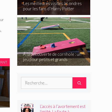
Les meilleures visites à Londres
pour les fans d’Harry Potter
eur
s.
À la découverte de cornhole : un
jeu pour petits et grands
VANT
Rechercher :
L’accès à l’avortement est
limité. La faute à