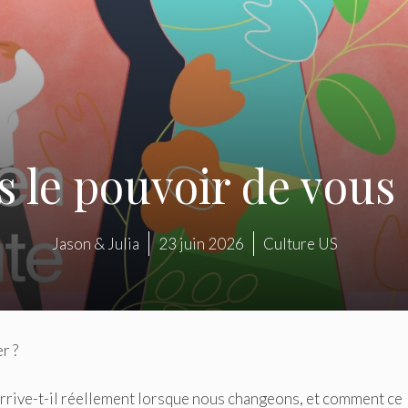
 le pouvoir de vous
Jason & Julia
23 juin 2026
Culture US
r ?
rrive-t-il réellement lorsque nous changeons, et comment ce