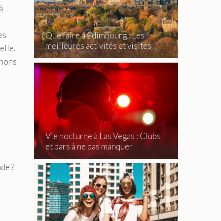
à
es
Que faire à Édimbourg : Les
meilleures activités et visites
elle.
incontournables
enons
Vie nocturne à Las Vegas : Clubs
et bars à ne pas manquer
de ?