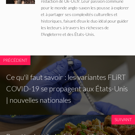
rédaction de Uk-Us.fr. Leur passion commune
pour le monde anglo-saxon les pousse à explorer
et à partager ses complexités culturelles et
historiques, faisant d'eux le duo idéal pour guider
les lecteurs à travers les richesses de
l'Angleterre et des États-Unis.
PRÉCÉDENT
Ce qu'il faut savoir : les variantes FLiRT
COVID-19 se propagent aux États-Unis
| nouvelles nationales
SUIVANT