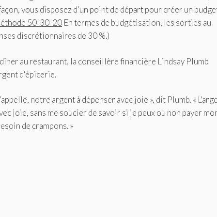
 façon, vous disposez d’un point de départ pour créer un budge
éthode 50-30-20
En termes de budgétisation, les sorties au
nses discrétionnaires de 30 %.)
dîner au restaurant, la conseillère financière Lindsay Plumb
rgent d'épicerie.
ppelle, notre argent à dépenser avec joie », dit Plumb. « L'arg
vec joie, sans me soucier de savoir si je peux ou non payer mo
 besoin de crampons. »