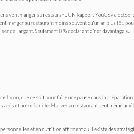
 gens vont manger au restaurant. UN
Rapport YouGov
d'octobre
ent manger au restaurant moins souvent qu'un an plus tôt, po
miser de l'argent. Seulement 8 % déclarent dîner davantage au
e façon, que ce soit pour faire une pause dans la préparation
os amis et notre famille. Manger au restaurant peut même
amél
ersonnelles et en nutrition affirment qu’il existe des stratég