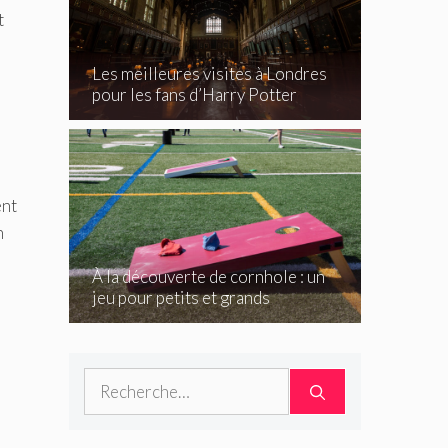
t
Les meilleures visites à Londres
pour les fans d’Harry Potter
ent
n
À la découverte de cornhole : un
jeu pour petits et grands
Rechercher :