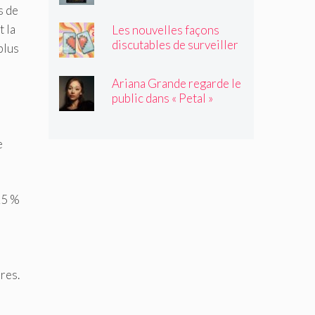
satisfaisante au milieu de
s de
l'été
t la
Les nouvelles façons
discutables de surveiller
plus
vos amis
Ariana Grande regarde le
public dans « Petal »
e
25 %
res.