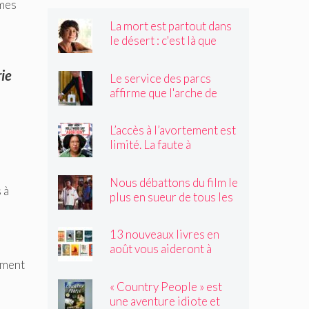
mmes
La mort est partout dans
le désert : c'est là que
Claire Vaye Watkins se
sent le plus vivante
rie
Le service des parcs
affirme que l'arche de
Trump obstruerait les
sites historiques.
L’accès à l’avortement est
Pourrait-il être déplacé ?
limité. La faute à
Hollywood ?
Nous débattons du film le
 à
plus en sueur de tous les
temps
13 nouveaux livres en
août vous aideront à
traverser les canicules de
ement
l'été
« Country People » est
une aventure idiote et