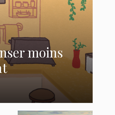
enser moins
nt