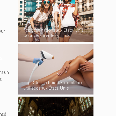
Top destinations aux États-Unis
our
pour célébrer les grands
événements
p.
ns un
es
Top 3 des techniques d’épilation
utilisées aux États-Unis
ensé