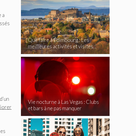
 a
ussés
Que faire à Édimbourg : Les
meilleures activités et visites
incontournables
 d’un
Vie nocturne à Las Vegas : Clubs
iorer
et bars à ne pas manquer
ies