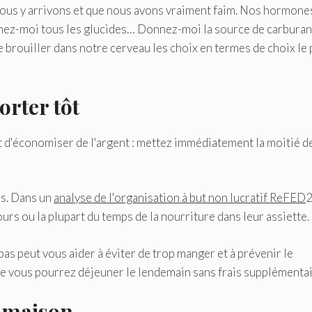
 nous y arrivons et que nous avons vraiment faim. Nos hormone
Donnez-moi tous les glucides… Donnez-moi la source de carburan
rte brouiller dans notre cerveau les choix en termes de choix le 
orter tôt
 d'économiser de l'argent : mettez immédiatement la moitié d
es. Dans un
analyse de l'organisation à but non lucratif ReFED
urs ou la plupart du temps de la nourriture dans leur assiette.
 peut vous aider à éviter de trop manger et à prévenir le
ue vous pourrez déjeuner le lendemain sans frais supplémentai
a maison