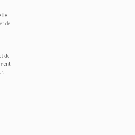
elle
et de
et de
ement
r.