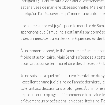
intrigants ; La chute fatale de Samuel est schéma
est analysée de manière obsessionnelle. Mais en fi
quelqu’un l’a découvert – qu’à mener une autopsie
Lorsque Sandra est jugée pour le meurtre de Samuel
apprenons que Samuel ne s’est jamais pardonné son
a des années. Cela a eu des conséquences évidente
À un moment donné, le thérapeute de Samuel pren
froide et autoritaire. Mais Sandra s’oppose à cette 
pourrait aussi se tenir ici et dire des choses très
Je ne sais pas à quel point sa représentation du s
l’excellent drame judiciaire de l’année dernière, 
tolérant aux discussions prolongées. À un moment
le procureur trop agressif commence à extraire le
brièvement un procès pénal en débat littéraire. Pou