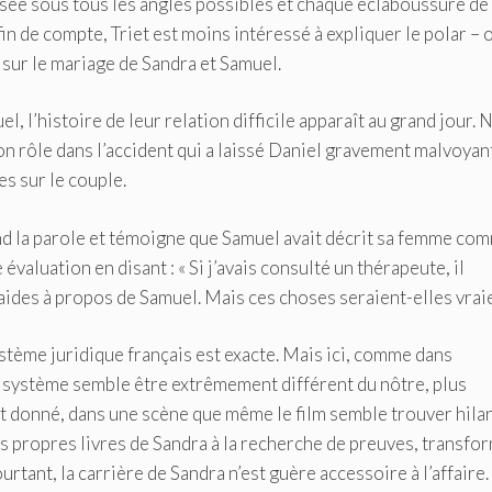
tisée sous tous les angles possibles et chaque éclaboussure de
n de compte, Triet est moins intéressé à expliquer le polar – o
 sur le mariage de Sandra et Samuel.
, l’histoire de leur relation difficile apparaît au grand jour. 
 rôle dans l’accident qui a laissé Daniel gravement malvoyant 
s sur le couple.
d la parole et témoigne que Samuel avait décrit sa femme co
évaluation en disant : « Si j’avais consulté un thérapeute, il
 laides à propos de Samuel. Mais ces choses seraient-elles vraie
ystème juridique français est exacte. Mais ici, comme dans
le système semble être extrêmement différent du nôtre, plus
 donné, dans une scène que même le film semble trouver hilar
s propres livres de Sandra à la recherche de preuves, transfo
rtant, la carrière de Sandra n’est guère accessoire à l’affaire.