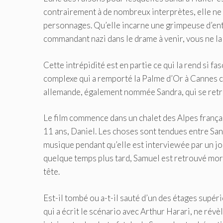
contrairement à de nombreux interprètes, elle ne 
personnages. Qu’elle incarne une grimpeuse d’ent
commandant nazi dans le drame à venir, vous ne la 
Cette intrépidité est en partie ce qui la rend si fa
complexe qui a remporté la Palme d’Or à Cannes ce
allemande, également nommée Sandra, qui se retr
Le film commence dans un chalet des Alpes français
11 ans, Daniel. Les choses sont tendues entre San
musique pendant qu’elle est interviewée par un jour
quelque temps plus tard, Samuel est retrouvé mor
tête.
Est-il tombé ou a-t-il sauté d’un des étages supérie
qui a écrit le scénario avec Arthur Harari, ne révè