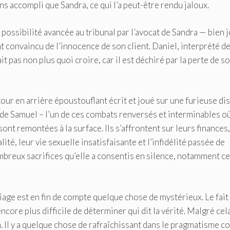
s accompli que Sandra, ce qui l’a peut-être rendu jaloux.
a possibilité avancée au tribunal par l’avocat de Sandra — bien 
convaincu de l’innocence de son client. Daniel, interprété d
pas non plus quoi croire, car il est déchiré par la perte de s
our en arrière époustouflant écrit et joué sur une furieuse di
t de Samuel – l’un de ces combats renversés et interminables o
ont remontées à la surface. Ils s’affrontent sur leurs finances,
té, leur vie sexuelle insatisfaisante et l’infidélité passée de
mbreux sacrifices qu’elle a consentis en silence, notamment ce
ge est en fin de compte quelque chose de mystérieux. Le fait
core plus difficile de déterminer qui dit la vérité. Malgré cela
Il y a quelque chose de rafraîchissant dans le pragmatisme c