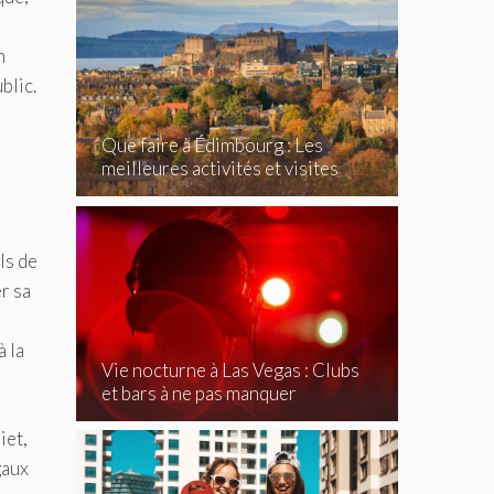
n
blic.
Que faire à Édimbourg : Les
meilleures activités et visites
incontournables
ls de
r sa
 la
Vie nocturne à Las Vegas : Clubs
et bars à ne pas manquer
iet,
gaux