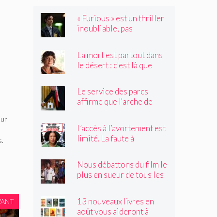
« Furious » est un thriller
inoubliable, pas
seulement un remake de
« Black Widow »
La mort est partout dans
le désert : c'est là que
Claire Vaye Watkins se
sent le plus vivante
Le service des parcs
affirme que l'arche de
Trump obstruerait les
eur
sites historiques.
L’accès à l’avortement est
Pourrait-il être déplacé ?
limité. La faute à
s.
Hollywood ?
Nous débattons du film le
plus en sueur de tous les
temps
13 nouveaux livres en
VANT
août vous aideront à