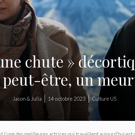
une chute » décorti
, peut-être, un meur
Jason & Julia
14 octobre 2023
Culture US
 l’une des meilleures actrices qui travaillent aujourd’hui est 