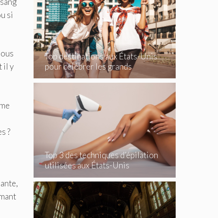
 sang
u si
Nous
Top destinations aux États-Unis
pour célébrer les grands
il y
événements
mme
s ?
Top 3 des techniques d’épilation
utilisées aux États-Unis
ante,
rmant