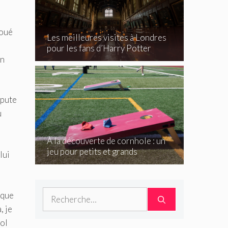
joué
Les meilleures visites à Londres
e
pour les fans d’Harry Potter
on
spute
ù
À la découverte de cornhole : un
jeu pour petits et grands
lui
Rechercher :
 que
, je
ool