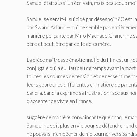
Samuel était aussi un écrivain, mais beaucoup moin
Samuel se serait-il suicidé par désespoir ? C’est l
par Swann Arlaud — qui ne semble pas entièrement 
manière perçante par Milo Machado Graner, ne sait 
père et peut-être par celle de sa mère.
La pièce maîtresse émotionnelle du film est un ret
conjugale qui a eu lieu peu de temps avant la mor
toutes les sources de tension et de ressentiment s
leurs approches différentes en matière de parentali
Sandra. Sandra exprime sa frustration face aux no
d’accepter de vivre en France.
suggère de manière convaincante que chaque maria
Samuel ne soit plus en vie pour se défendre rend en
ne pouvais m’empêcher de me tourner vers Sandra. 