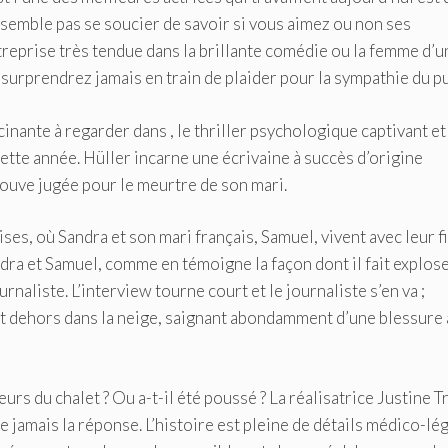
semble pas se soucier de savoir si vous aimez ou non ses
reprise très tendue dans la brillante comédie ou la femme d’u
surprendrez jamais en train de plaider pour la sympathie du pu
scinante à regarder dans , le thriller psychologique captivant et
tte année. Hüller incarne une écrivaine à succès d’origine
ouve jugée pour le meurtre de son mari.
es, où Sandra et son mari français, Samuel, vivent avec leur fi
dra et Samuel, comme en témoigne la façon dont il fait explose
naliste. L’interview tourne court et le journaliste s’en va ;
t dehors dans la neige, saignant abondamment d’une blessure à
urs du chalet ? Ou a-t-il été poussé ? La réalisatrice Justine Tr
le jamais la réponse. L’histoire est pleine de détails médico-lé