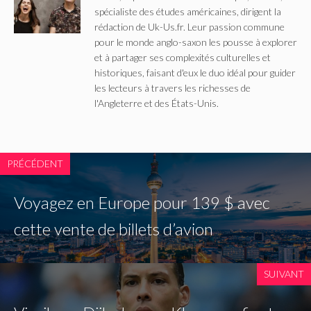
spécialiste des études américaines, dirigent la
rédaction de Uk-Us.fr. Leur passion commune
pour le monde anglo-saxon les pousse à explorer
et à partager ses complexités culturelles et
historiques, faisant d'eux le duo idéal pour guider
les lecteurs à travers les richesses de
l'Angleterre et des États-Unis.
PRÉCÉDENT
Voyagez en Europe pour 139 $ avec
cette vente de billets d’avion
SUIVANT