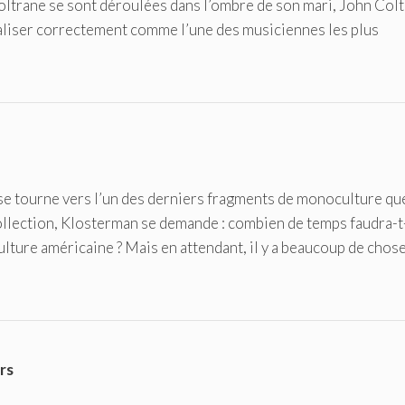
Coltrane se sont déroulées dans l’ombre de son mari, John Colt
aliser correctement comme l’une des musiciennes les plus
s se tourne vers l’un des derniers fragments de monoculture qu
ollection, Klosterman se demande : combien de temps faudra-t-
culture américaine ? Mais en attendant, il y a beaucoup de chose
rs