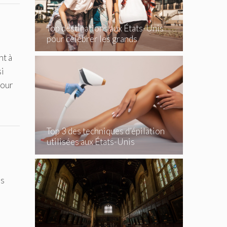
Top destinations aux États-Unis
pour célébrer les grands
événements
nt à
si
mour
Top 3 des techniques d’épilation
utilisées aux États-Unis
es