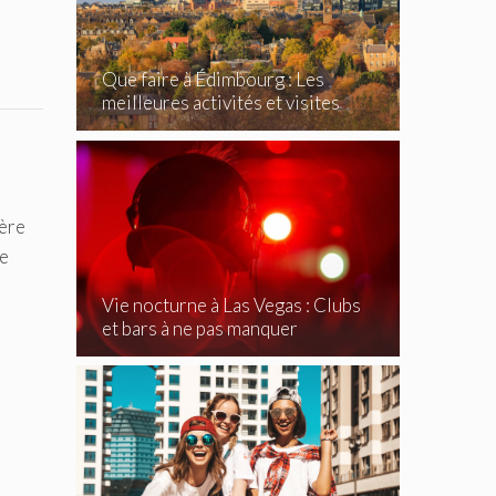
Que faire à Édimbourg : Les
meilleures activités et visites
incontournables
ière
re
Vie nocturne à Las Vegas : Clubs
et bars à ne pas manquer