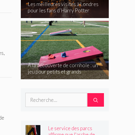
Les meilleures visites à Londres
pour les fans d’Harry Potter
es,
À la découverte de cornhole : un
jeu pour petits et grands
Rechercher :
de
Le service des parcs
affirme que l'arche de