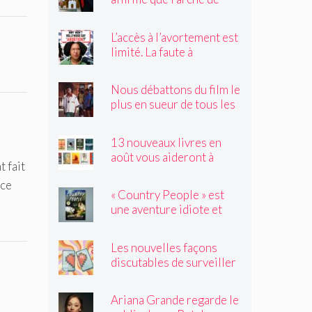
Trump obstruerait les
sites historiques.
L’accès à l’avortement est
Pourrait-il être déplacé ?
limité. La faute à
Hollywood ?
Nous débattons du film le
plus en sueur de tous les
temps
13 nouveaux livres en
août vous aideront à
t fait
traverser les canicules de
 ce
l'été
« Country People » est
une aventure idiote et
satisfaisante au milieu de
l'été
Les nouvelles façons
discutables de surveiller
vos amis
Ariana Grande regarde le