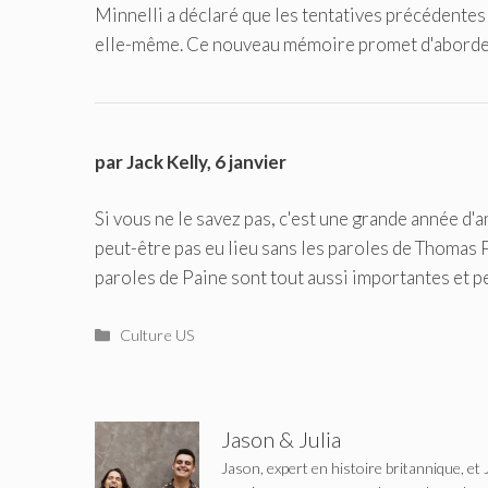
Minnelli a déclaré que les tentatives précédentes p
elle-même. Ce nouveau mémoire promet d'aborder s
par Jack Kelly, 6 janvier
Si vous ne le savez pas, c'est une grande année d'a
peut-être pas eu lieu sans les paroles de Thomas P
paroles de Paine sont tout aussi importantes et p
Catégories
Culture US
Jason & Julia
Jason, expert en histoire britannique, et 