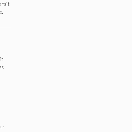
 fait
e.
it
es
eur