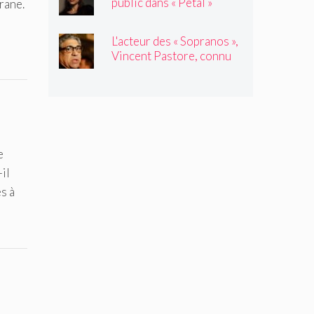
public dans « Petal »
rane.
L'acteur des « Sopranos »,
Vincent Pastore, connu
pour jouer des truands et
des durs, est décédé à 80
ans
e
il
s à