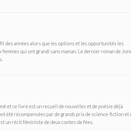
il des années alors que les options et les opportunités les
ux femmes qui ont grandi sans maman. Le dernier roman de Jon
s.
mé et ce livre est un recueil de nouvelles et de poésie déjà
t été récompensées par de grands prix de science-fiction et 
est un récit féministe de deux contes de fées.