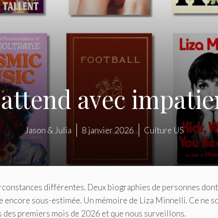
n attend avec impati
Jason & Julia
8 janvier 2026
Culture US
circonstances différentes. Deux biographies de personnes dont
ute encore sous-estimée. Un mémoire de Liza Minnelli. Ce ne so
s des premiers mois de 2026 et que nous surveillons.