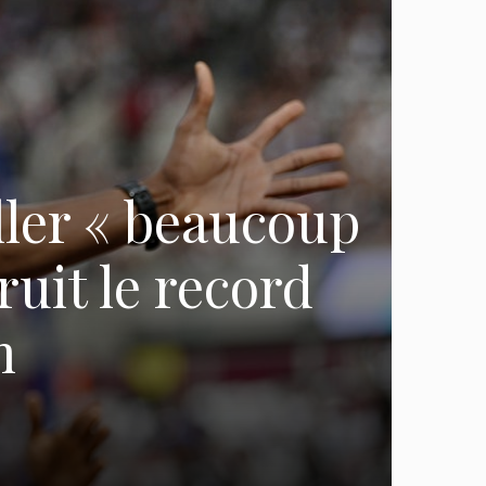
ller « beaucoup
ruit le record
m