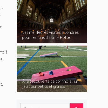
t.
.
in
Les meilleures visites à Londres
pour les fans d’Harry Potter
rte à
un
À la découverte de cornhole : un
t,
jeu pour petits et grands
Rechercher :