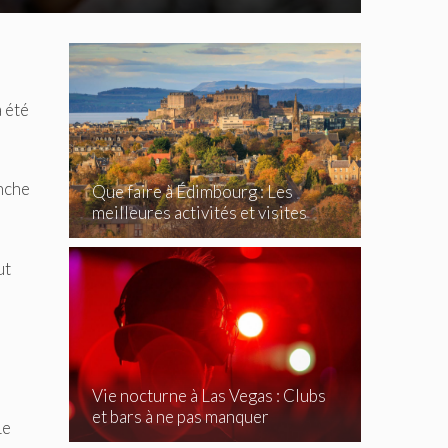
a été
anche
Que faire à Édimbourg : Les
meilleures activités et visites
incontournables
ut
Vie nocturne à Las Vegas : Clubs
et bars à ne pas manquer
Le