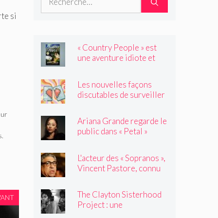
te si
« Country People » est
une aventure idiote et
satisfaisante au milieu de
l'été
Les nouvelles façons
discutables de surveiller
vos amis
eur
Ariana Grande regarde le
public dans « Petal »
s.
L'acteur des « Sopranos »,
Vincent Pastore, connu
pour jouer des truands et
des durs, est décédé à 80
The Clayton Sisterhood
VANT
ans
Project : une
photographe capture la