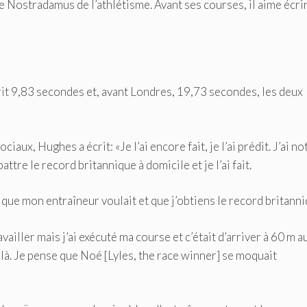
e Nostradamus de l’athlétisme. Avant ses courses, il aime écri
rit 9,83 secondes et, avant Londres, 19,73 secondes, les deux
aux, Hughes a écrit: «Je l’ai encore fait, je l’ai prédit. J’ai no
ttre le record britannique à domicile et je l’ai fait.
s que mon entraîneur voulait et que j’obtiens le record britanni
ailler mais j’ai exécuté ma course et c’était d’arriver à 60 m a
e là. Je pense que Noé [Lyles, the race winner] se moquait