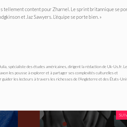
suis tellement content pour Zharnel. Le sprint britannique se por
gkinson et Jaz Sawyers. L’équipe se porte bien. »
Julia, spécialiste des études américaines, dirigent la rédaction de Uk-Us.fr. L
n les pousse à explorer et à partager ses complexités culturelles et
r guider les lecteurs à travers les richesses de l'Angleterre et des États-Uni
SUI