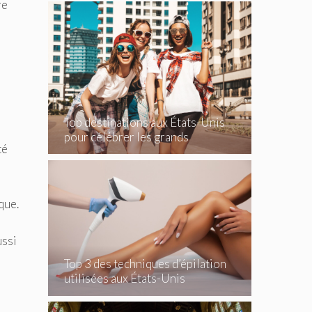
re
Top destinations aux États-Unis
pour célébrer les grands
té
événements
que.
ussi
Top 3 des techniques d’épilation
utilisées aux États-Unis