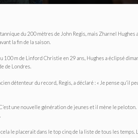
 britannique du 200 mètres de John Regis, mais Zharnel Hughes 
ant la fin de la saison.
du 100 m de Linford Christie en 29 ans, Hughes a éclipsé dim
de de Londres.
en détenteur du record, Regis, a déclaré : « Je pense qu’il pe
it. C’est une nouvelle génération de jeunes et il mène le peloton.
.
a le placerait dans le top cinq de la liste de tous les temps. 