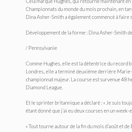
Cela marque Hughes, qui retourne maintenant en 
Championnats du monde du mois prochain, en tant 
Dina Asher-Smith a également commencé à faire s
Développement de la forme : Dina Asher-Smith dev
/
Pennsylvanie
Comme Hughes, elle est la détentrice du record bri
Londres, elle a terminé deuxième derrière Marie-
championnat majeur. La course est survenue 48 h
Diamond League.
Et le sprinter britannique a déclaré : « Je suis to
étant donné que j’ai eu deux courses en un week-en
« Tout tourne autour de la fin du mois d’août et de 