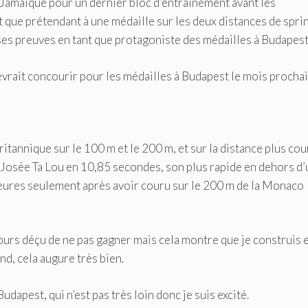
Jamaïque pour un dernier bloc d’entraînement avant les
que prétendant à une médaille sur les deux distances de sprin
es preuves en tant que protagoniste des médailles à Budapest
rait concourir pour les médailles à Budapest le mois procha
tannique sur le 100 m et le 200 m, et sur la distance plus cou
Josée Ta Lou en 10,85 secondes, son plus rapide en dehors d’
eures seulement après avoir couru sur le 200 m de la Monaco
ujours déçu de ne pas gagner mais cela montre que je construis e
d, cela augure très bien.
Budapest, qui n’est pas très loin donc je suis excité.