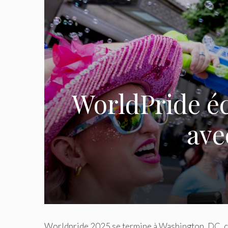
WorldPride éc
ave
Worldpride 2025 se termine à Washington, DC, ce 