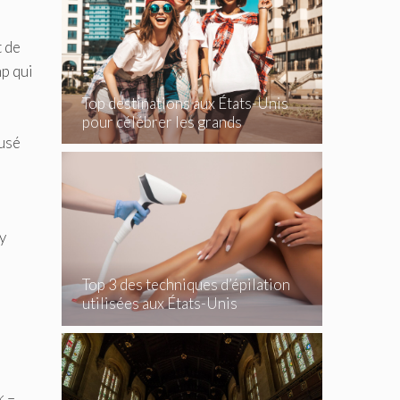
t de
mp qui
Top destinations aux États-Unis
pour célébrer les grands
événements
fusé
y
Top 3 des techniques d’épilation
utilisées aux États-Unis
k –