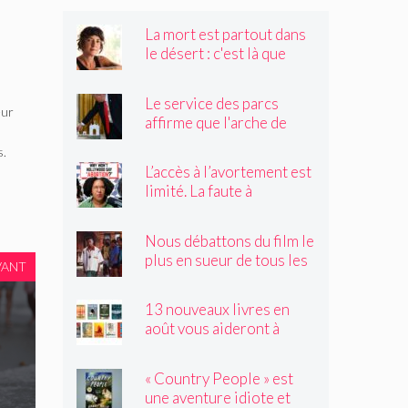
La mort est partout dans
le désert : c'est là que
Claire Vaye Watkins se
sent le plus vivante
Le service des parcs
eur
affirme que l'arche de
Trump obstruerait les
s.
sites historiques.
L’accès à l’avortement est
Pourrait-il être déplacé ?
limité. La faute à
Hollywood ?
Nous débattons du film le
plus en sueur de tous les
VANT
temps
13 nouveaux livres en
août vous aideront à
traverser les canicules de
l'été
« Country People » est
une aventure idiote et