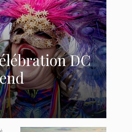
célébration DC
-end
té