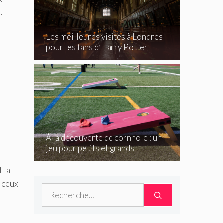
.
Les meilleures visites à Londres
pour les fans d’Harry Potter
À la découverte de cornhole : un
jeu pour petits et grands
 la
s ceux
Rechercher :