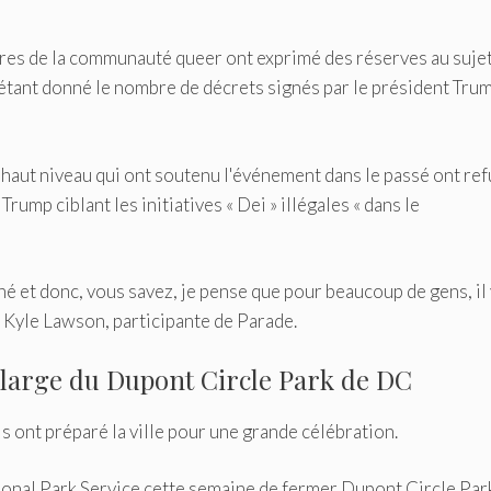
res de la communauté queer ont exprimé des réserves au suje
, étant donné le nombre de décrets signés par le président Tru
haut niveau qui ont soutenu l'événement dans le passé ont re
Trump ciblant les initiatives « Dei » illégales « dans le
 et donc, vous savez, je pense que pour beaucoup de gens, il 
aré Kyle Lawson, participante de Parade.
 large du Dupont Circle Park de DC
is ont préparé la ville pour une grande célébration.
onal Park Service cette semaine de fermer Dupont Circle Par