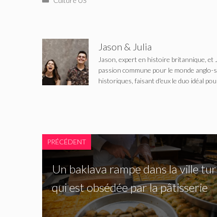
Culture US
Jason & Julia
Jason, expert en histoire britannique, et 
passion commune pour le monde anglo-saxo
historiques, faisant d'eux le duo idéal pou
PRÉCÉDENT
Un baklava rampe dans la ville tu
qui est obsédée par la pâtisserie