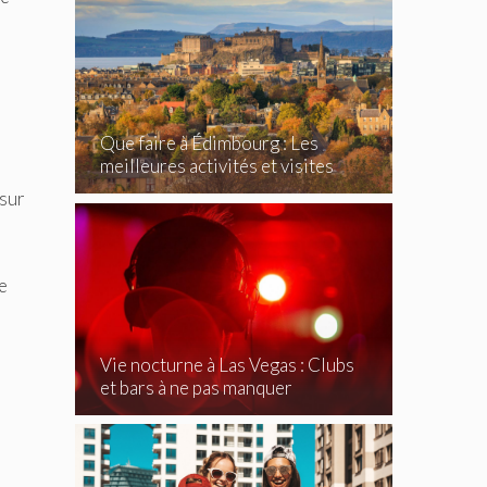
Que faire à Édimbourg : Les
meilleures activités et visites
incontournables
 sur
e
Vie nocturne à Las Vegas : Clubs
et bars à ne pas manquer