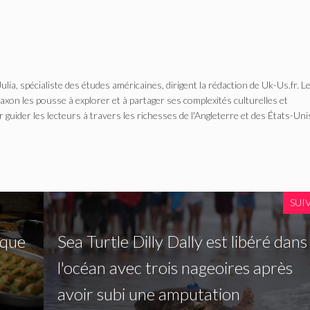
Julia, spécialiste des études américaines, dirigent la rédaction de Uk-Us.fr. L
n les pousse à explorer et à partager ses complexités culturelles et
r guider les lecteurs à travers les richesses de l'Angleterre et des États-Uni
SUI
rque
Sea Turtle Dilly Dally est libéré dans
l'océan avec trois nageoires après
avoir subi une amputation