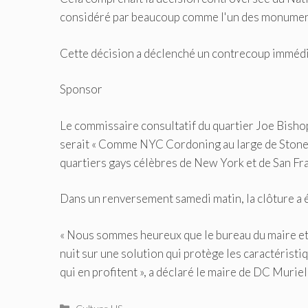
considéré par beaucoup comme l'un des monuments
Cette décision a déclenché un contrecoup immédia
Sponsor
Le commissaire consultatif du quartier Joe Bishop
serait
« Comme NYC Cordoning au large de Stonewa
quartiers gays célèbres de New York et de San Fr
Dans un renversement samedi matin, la clôture a 
« Nous sommes heureux que le bureau du maire et 
nuit sur une solution qui protège les caractéristi
qui en profitent », a déclaré le maire de DC Mur
Catégories