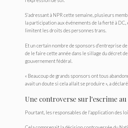
l'expression de soi.
S'adressant à NPR cette semaine, plusieurs memb
la participation aux événements de la fierté à DC
limitent les droits des personnes trans.
Et un certain nombre de sponsors d'entreprise de 
de le faire cette année dans le sillage du décret de 
gouvernement fédéral.
« Beaucoup de grands sponsors ont tous abandonné
avait un doute si cela allait se produire », a décl
Une controverse sur l'escrime au
Pourtant, les responsables de l'application des lo
Cela comprenait la décision controversée du Nati