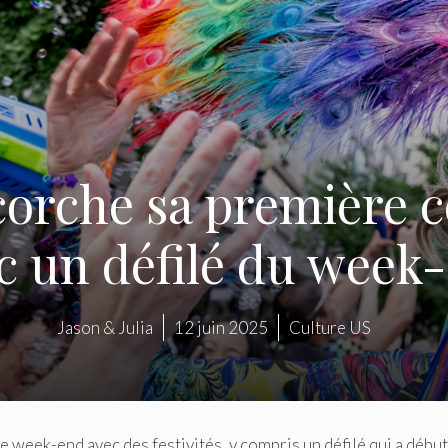
orche sa première 
c un défilé du week
Jason & Julia
12 juin 2025
Culture US
week-end avec des festivités, y compris un défilé qui a débu