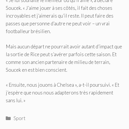
« Je lui souhaite le meilleur où qu’il aille », a déclaré
Soucek. « J’aime jouer à ses côtés, il fait des choses
incroyables et j’aimerais qu’il reste. Il peut faire des
passes que personne d’autre ne peut voir – un vrai
footballeur brésilien.
Mais aucun départ ne pourrait avoir autant d’impact que
la sortie de Rice peut s’avérer parfois cette saison. Et
comme son ancien partenaire de milieu de terrain,
Soucek en est bien conscient.
« Ensuite, nous jouons à Chelsea », a-t-il poursuivi. « Et
j’espère que nous nous adapterons très rapidement
sans lui. »
Catégories
Sport