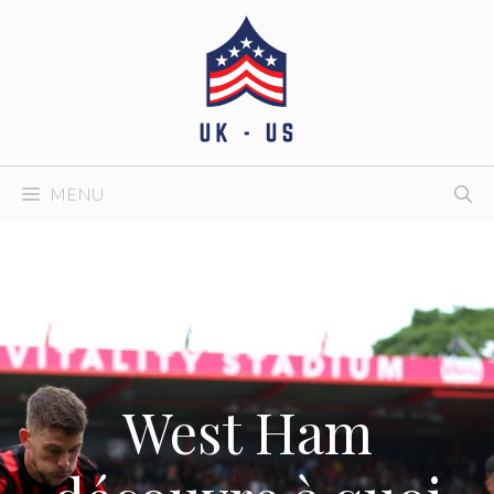
Aller
au
contenu
MENU
West Ham