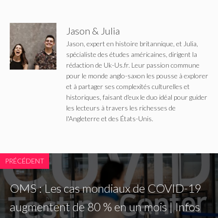
Jason & Julia
Jason, expert en histoire britannique, et Julia,
spécialiste des études américaines, dirigent la
rédaction de Uk-Us.fr. Leur passion commune
pour le monde anglo-saxon les pousse à explorer
et à partager ses complexités culturelles et
historiques, faisant d'eux le duo idéal pour guider
les lecteurs à travers les richesses de
l'Angleterre et des États-Unis.
PRÉCÉDENT
OMS : Les cas mondiaux de COVID-19
augmentent de 80 % en un mois | Infos