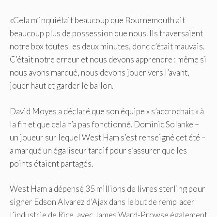
«Cela m’inquiétait beaucoup que Bournemouth ait
beaucoup plus de possession que nous. Ils traversaient
notre box toutes les deux minutes, donc c’était mauvais.
C’était notre erreur et nous devons apprendre : même si
nous avons marqué, nous devons jouer vers l’avant,
jouer haut et garder le ballon.
David Moyes a déclaré que son équipe « s’accrochait » à
la fin et que cela n’a pas fonctionné. Dominic Solanke –
un joueur sur lequel West Ham s’est renseigné cet été –
a marqué un égaliseur tardif pour s’assurer que les
points étaient partagés.
West Ham a dépensé 35 millions de livres sterling pour
signer Edson Alvarez d’Ajax dans le but de remplacer
l’industrie de Rice, avec James Ward-Prowse également