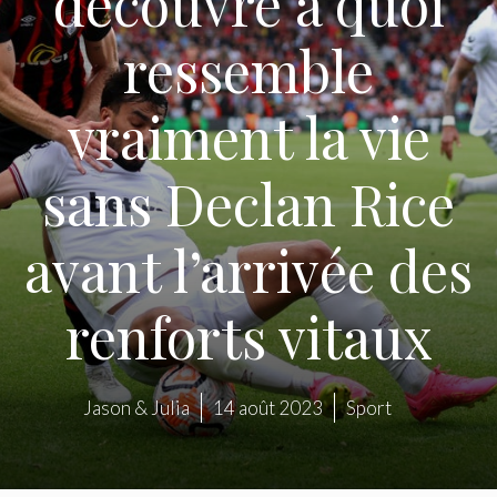
découvre à quoi
ressemble
vraiment la vie
sans Declan Rice
avant l’arrivée des
renforts vitaux
Jason & Julia
14 août 2023
Sport