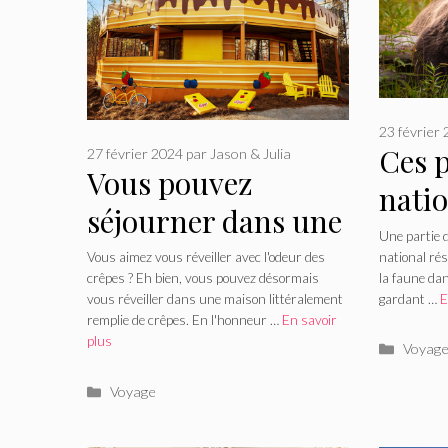
23 février
Ces 
27 février 2024
par
Jason & Julia
Vous pouvez
nati
séjourner dans une
la me
Une partie d
véritable maison de
national rés
Vous aimez vous réveiller avec l'odeur des
d’obs
la faune dan
crêpes ? Eh bien, vous pouvez désormais
crêpes,
gardant …
E
vous réveiller dans une maison littéralement
remplie de crêpes. En l'honneur …
En savoir
gratuitement
plus
Catégo
Voyag
Catégories
Voyage