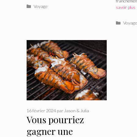
franchement
Vegas
Catégories
Voyage
savoir plus
comm
Catégo
Voyag
16 février 2024
par
Jason & Julia
Vous pourriez
gagner une