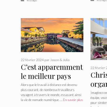
22 février 2024
par
Jason & Julia
C’est apparemment
22 février
Chri
le meilleur pays
orga
pour les
Alors que le travail à distance est devenu
plus courant, de nombreux travailleurs
glam
Américains où
Imaginez cec
voyagent à travers le monde, essayant ainsi
équipe, vou
Airb
la vie de nomade numérique. …
En savoir plus
vivre à l’étranger.
pour siroter