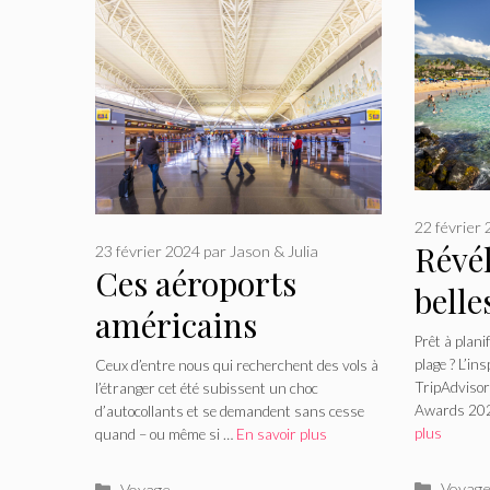
22 février
Révél
23 février 2024
par
Jason & Julia
Ces aéroports
belle
américains
État
Prêt à plani
proposent les tarifs
plage ? L’in
Ceux d’entre nous qui recherchent des vols à
TripAdvisor
l’étranger cet été subissent un choc
aériens intérieurs
Awards 2024
d’autocollants et se demandent sans cesse
plus
quand – ou même si …
En savoir plus
les moins chers
Catégo
Catégories
Voyag
Voyage