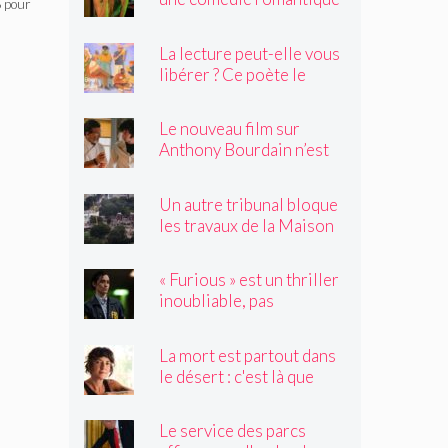
n
8 pour
dystopique avec très peu
de choses à dire
La lecture peut-elle vous
libérer ? Ce poète le
pense.
Le nouveau film sur
Anthony Bourdain n’est
rien de ce que vous
craignez
Un autre tribunal bloque
les travaux de la Maison
Blanche, préparant ainsi
un examen par la Cour
« Furious » est un thriller
suprême
inoubliable, pas
seulement un remake de
« Black Widow »
La mort est partout dans
le désert : c'est là que
Claire Vaye Watkins se
sent le plus vivante
Le service des parcs