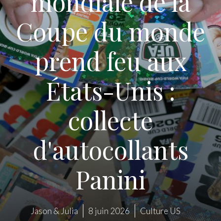
mondiale de la
Coupe du monde
prend feu aux
États-Unis :
collecte
d'autocollants
Panini
Jason & Julia
8 juin 2026
Culture US