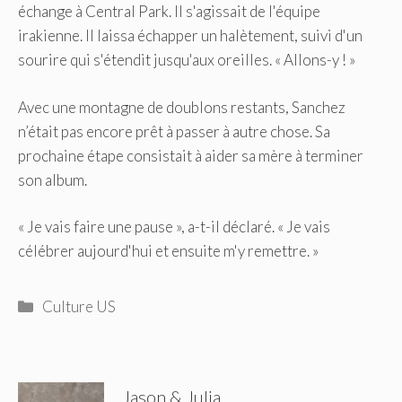
échange à Central Park. Il s'agissait de l'équipe
irakienne. Il laissa échapper un halètement, suivi d'un
sourire qui s'étendit jusqu'aux oreilles. « Allons-y ! »
Avec une montagne de doublons restants, Sanchez
n’était pas encore prêt à passer à autre chose. Sa
prochaine étape consistait à aider sa mère à terminer
son album.
« Je vais faire une pause », a-t-il déclaré. « Je vais
célébrer aujourd'hui et ensuite m'y remettre. »
Catégories
Culture US
Jason & Julia