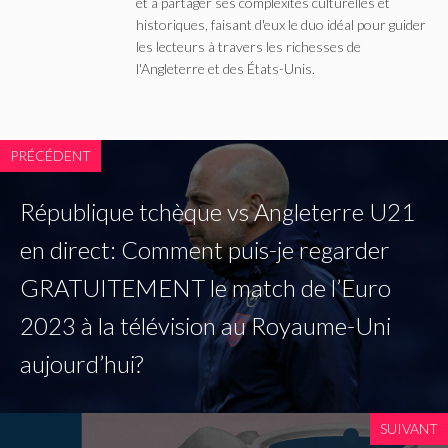
et à partager ses complexités culturelles et
historiques, faisant d'eux le duo idéal pour guider
les lecteurs à travers les richesses de
l'Angleterre et des États-Unis.
PRÉCÉDENT
République tchèque vs Angleterre U21
en direct: Comment puis-je regarder
GRATUITEMENT le match de l’Euro
2023 à la télévision au Royaume-Uni
aujourd’hui?
SUIVANT