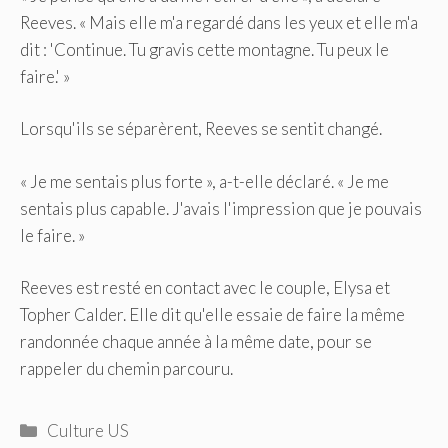
Reeves. « Mais elle m'a regardé dans les yeux et elle m'a
dit : 'Continue. Tu gravis cette montagne. Tu peux le
faire.' »
Lorsqu'ils se séparèrent, Reeves se sentit changé.
« Je me sentais plus forte », a-t-elle déclaré. « Je me
sentais plus capable. J'avais l'impression que je pouvais
le faire. »
Reeves est resté en contact avec le couple, Elysa et
Topher Calder. Elle dit qu'elle essaie de faire la même
randonnée chaque année à la même date, pour se
rappeler du chemin parcouru.
Catégories
Culture US