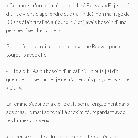
« Ces mots m'ont détruit », a déclaré Reeves. « Et je lui ai
dit : 'Je viens d'apprendre que (la fin de) mon mariage de
33 ans était finalisé aujourd'hui et j'avais besoin d'une
perspective plus large.' »
Puis la femme a dit quelque chose que Reeves porte
toujours avec elle.
« Elle a dit : 'As-tu besoin d'un câlin ?' Et puis j’ai dit
quelque chose auquel je ne m’attendais pas, c’est-à-dire
« Oui ».
La femme s'approcha d'elle et la serra longuement dans
ses bras. Le mari se tenait à proximité, regardant avec
les larmes aux yeux.
« Je pense qu'elle a dû me retirer d'elle », a déclaré