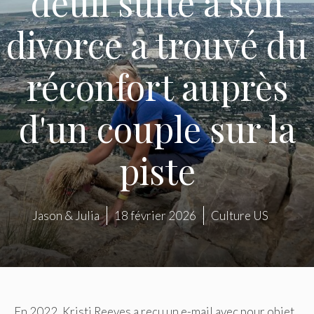
deuil suite à son
divorce a trouvé du
réconfort auprès
d'un couple sur la
piste
Jason & Julia
18 février 2026
Culture US
En 2022, Kristi Reeves a reçu un e-mail avec pour objet