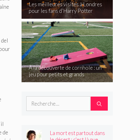
Les meilleures visites à Londres
aîne
pour les fans d’Harry Potter
 del
 pour
À la découverte de cornhole : un
jeu pour petits et grands
e
Rechercher :
il
e de
La mort est partout dans
le désert : c'est là que