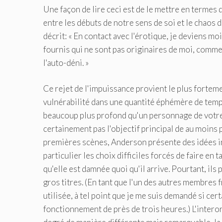
Une façon de lire ceci est de le mettre en termes
entre les débuts de notre sens de soi et le chaos
décrit: « En contact avec l'érotique, je deviens mo
fournis qui ne sont pas originaires de moi, comme 
l'auto-déni. »
Ce rejet de l'impuissance provient le plus forteme
vulnérabilité dans une quantité éphémère de temps.
beaucoup plus profond qu'un personnage de votre fi
certainement pas l'objectif principal de au moins 
premières scènes, Anderson présente des idées int
particulier les choix difficiles forcés de faire en
qu'elle est damnée quoi qu'il arrive. Pourtant, ils
gros titres. (En tant que l'un des autres membres 
utilisée, à tel point que je me suis demandé si ce
fonctionnement de près de trois heures.) L'interor