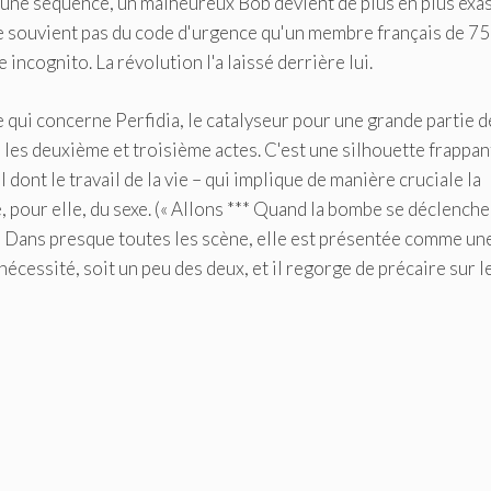
 une séquence, un malheureux Bob devient de plus en plus exa
se souvient pas du code d'urgence qu'un membre français de 75 
 incognito. La révolution l'a laissé derrière lui.
qui concerne Perfidia, le catalyseur pour une grande partie d
 les deuxième et troisième actes. C'est une silhouette frappan
 dont le travail de la vie – qui implique de manière cruciale la
, pour elle, du sexe. (« Allons *** Quand la bombe se déclenche!
.) Dans presque toutes les scène, elle est présentée comme un
nécessité, soit un peu des deux, et il regorge de précaire sur l