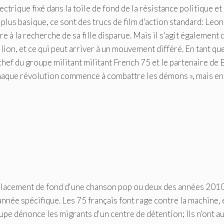
trique fixé dans la toile de fond de la résistance politique et 
plus basique, ce sont des trucs de film d'action standard: Leo
à la recherche de sa fille disparue. Mais il s'agit également 
ion, et ce qui peut arriver à un mouvement différé. En tant qu
chef du groupe militant militant French 75 et le partenaire de
« Chaque révolution commence à combattre les démons », mais en
placement de fond d'une chanson pop ou deux des années 2010
née spécifique. Les 75 français font rage contre la machine, 
oupe dénonce les migrants d'un centre de détention; Ils n'ont a