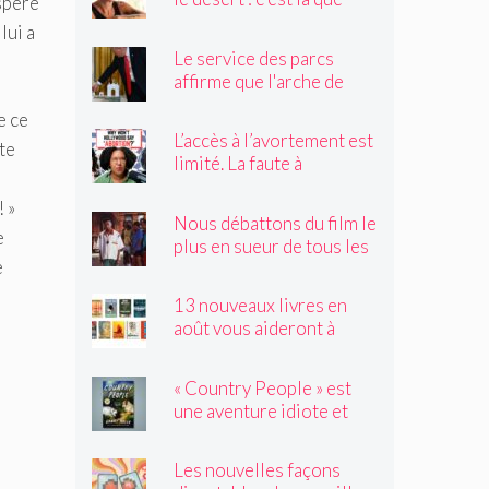
spéré
Claire Vaye Watkins se
lui a
sent le plus vivante
Le service des parcs
affirme que l'arche de
Trump obstruerait les
e ce
sites historiques.
L’accès à l’avortement est
te
Pourrait-il être déplacé ?
limité. La faute à
Hollywood ?
 »
Nous débattons du film le
e
plus en sueur de tous les
e
temps
13 nouveaux livres en
août vous aideront à
traverser les canicules de
l'été
« Country People » est
une aventure idiote et
satisfaisante au milieu de
l'été
Les nouvelles façons