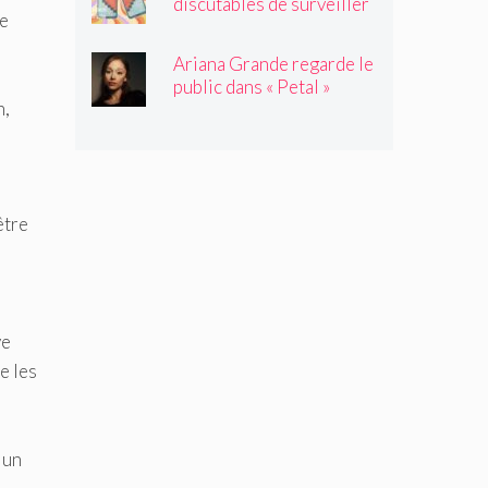
discutables de surveiller
re
vos amis
Ariana Grande regarde le
public dans « Petal »
n,
être
ve
e les
 un