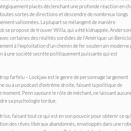
ratégiquement placés déclenchant une profonde réaction en ch
toutes sortes de directions et descendre de nombreux longs
mement vallonnées. La plupart se mélangent de manière
Bob se propose de trouver Willa, qui a été kidnappée, Anderson
 avec certaines des réalités sordides de l'Amérique: un Benicio
alement à l'exploitation d'un chemin de fer souterrain moderne
on à une société secrète politiquement puissante qui est
le trop farfelu – Lockjaw est le genre de personnage largement
 ou à un podcast d'extrême droite, faisant la politique de
ns le moment. Penn savoure le rôle de méchant, ne laissant aucun
dre sa psychologie tordue.
rice, faisant tout ce qui est en son pouvoir pour obtenir ce qu'
ption des rêves libéraux abandonnés, enveloppés dans une rob