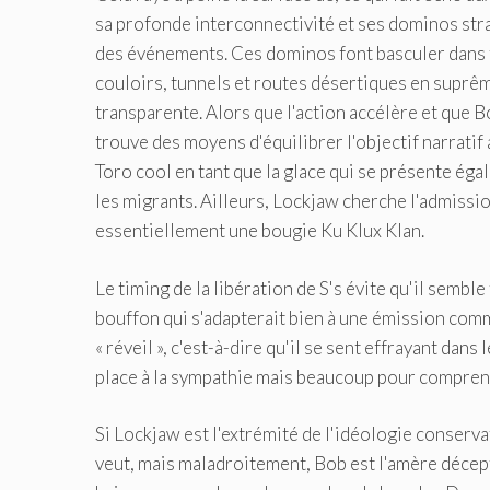
sa profonde interconnectivité et ses dominos st
des événements. Ces dominos font basculer dans 
couloirs, tunnels et routes désertiques en suprê
transparente. Alors que l'action accélère et que 
trouve des moyens d'équilibrer l'objectif narratif
Toro cool en tant que la glace qui se présente ég
les migrants. Ailleurs, Lockjaw cherche l'admissi
essentiellement une bougie Ku Klux Klan.
Le timing de la libération de S's évite qu'il semb
bouffon qui s'adapterait bien à une émission comme
« réveil », c'est-à-dire qu'il se sent effrayant da
place à la sympathie mais beaucoup pour compren
Si Lockjaw est l'extrémité de l'idéologie conservat
veut, mais maladroitement, Bob est l'amère déce