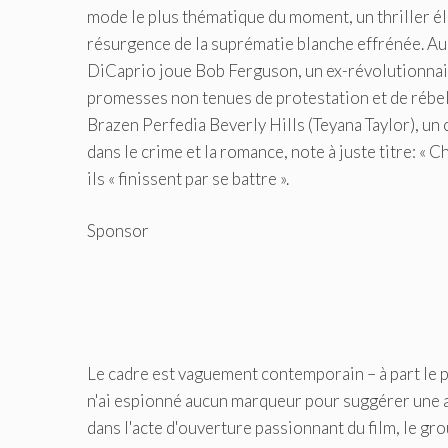
mode le plus thématique du moment, un thriller élec
résurgence de la suprématie blanche effrénée. Au 
DiCaprio joue Bob Ferguson, un ex-révolutionnaire 
promesses non tenues de protestation et de rébell
Brazen Perfedia Beverly Hills (Teyana Taylor), un 
dans le crime et la romance, note à juste titre: 
ils « finissent par se battre ».
Sponsor
Le cadre est vaguement contemporain – à part le 
n'ai espionné aucun marqueur pour suggérer une an
dans l'acte d'ouverture passionnant du film, le gr