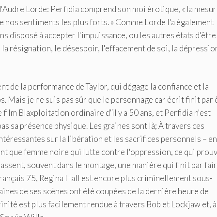
 d'Audre Lorde: Perfidia comprend son moi érotique, « la mesu
 de nos sentiments les plus forts. » Comme Lorde l'a également
ins disposé à accepter l'impuissance, ou les autres états d'être
la résignation, le désespoir, l'effacement de soi, la dépressio
nt de la performance de Taylor, qui dégage la confiance et la
 Mais je ne suis pas sûr que le personnage car écrit finit par 
lm Blaxploitation ordinaire d'il y a 50 ans, et Perfidia n'est
pas sa présence physique. Les graines sont là; À travers ces
éressantes sur la libération et les sacrifices personnels – en
 tant que femme noire qui lutte contre l'oppression, ce qui prou
 passent, souvent dans le montage, une manière qui finit par fair
français 75, Regina Hall est encore plus criminellement sous-
rtaines de ses scènes ont été coupées de la dernière heure de
inité est plus facilement rendue à travers Bob et Lockjaw et, à