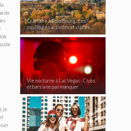
la
nardo
des
Que faire à Édimbourg : Les
meilleures activités et visites
e
incontournables
 Bob
suite
Vie nocturne à Las Vegas : Clubs
et bars à ne pas manquer
, je
et
ucun