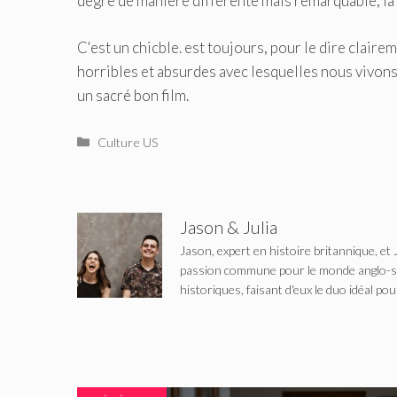
degré de manière différente mais remarquable, la 
C'est un chicble. est toujours, pour le dire clair
horribles et absurdes avec lesquelles nous vivon
un sacré bon film.
Catégories
Culture US
Jason & Julia
Jason, expert en histoire britannique, et 
passion commune pour le monde anglo-saxo
historiques, faisant d'eux le duo idéal pou