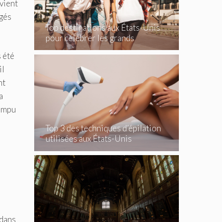
vient
igés
Top destinations aux États-Unis
pour célébrer les grands
événements
s été
il
nt
a
rompu
Top 3 des techniques d’épilation
utilisées aux États-Unis
 dans