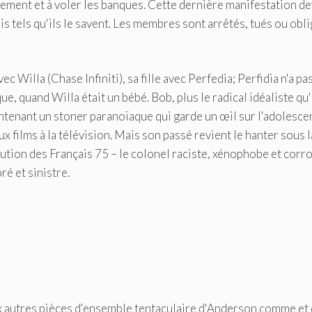
ement et à voler les banques. Cette dernière manifestation de
is tels qu'ils le savent. Les membres sont arrêtés, tués ou obl
c Willa (Chase Infiniti), sa fille avec Perfedia; Perfidia n'a pa
, quand Willa était un bébé. Bob, plus le radical idéaliste qu'
intenant un stoner paranoïaque qui garde un œil sur l'adolesce
ux films à la télévision. Mais son passé revient le hanter sous l
lution des Français 75 – le colonel raciste, xénophobe et cor
ré et sinistre.
 aux autres pièces d'ensemble tentaculaire d'Anderson comme et