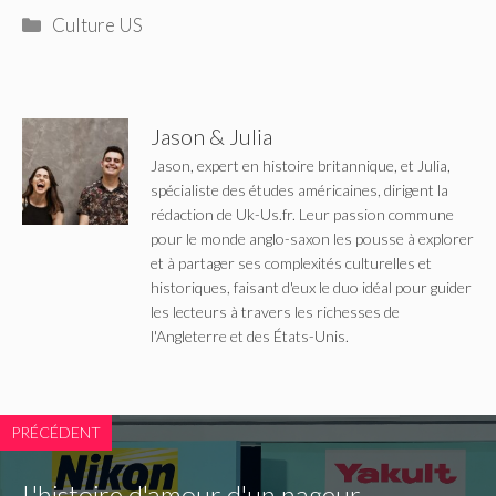
Catégories
Culture US
Jason & Julia
Jason, expert en histoire britannique, et Julia,
spécialiste des études américaines, dirigent la
rédaction de Uk-Us.fr. Leur passion commune
pour le monde anglo-saxon les pousse à explorer
et à partager ses complexités culturelles et
historiques, faisant d'eux le duo idéal pour guider
les lecteurs à travers les richesses de
l'Angleterre et des États-Unis.
PRÉCÉDENT
L'histoire d'amour d'un nageur