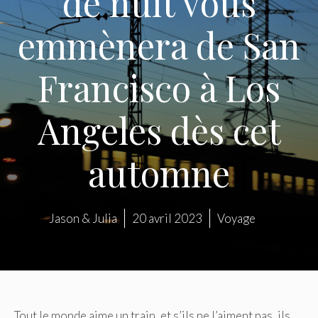
de nuit vous
emmènera de San
Francisco à Los
Angeles dès cet
automne
Jason & Julia
20 avril 2023
Voyage
Tout le monde aime un train, et s’ils ne l’aiment pas, ils