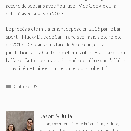
accord de sept ans avec YouTube TV de Google qui a
débuté avec la saison 2023.
Le procès a été initialement déposé en 2015 par le bar
sportif Mucky Duck de San Francisco, mais a été rejeté
en 2017. Deux ans plus tard, le 9e circuit, qui a
juridiction sur la Californie et huit autres États, a rétabli
l'affaire. Gutierrez a statué l'année dernière que l'affaire
pouvait être traitée comme un recours collectif.
Catégories
Culture US
Jason & Julia
Jason, expert en histoire britannique, et Julia,
spécialiste des études américaines, dirigent la