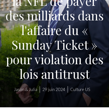
la NFL de payer
des milliards dans
l'affaire du «
Sunday Ticket »
pour violation des
lois antitrust
Jason & Julia
29 juin 2024
Culture US