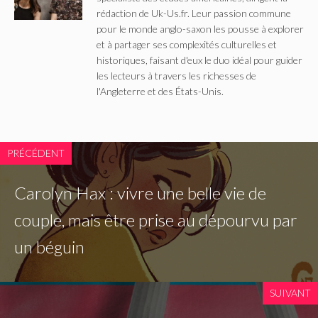
rédaction de Uk-Us.fr. Leur passion commune
pour le monde anglo-saxon les pousse à explorer
et à partager ses complexités culturelles et
historiques, faisant d'eux le duo idéal pour guider
les lecteurs à travers les richesses de
l'Angleterre et des États-Unis.
PRÉCÉDENT
Carolyn Hax : vivre une belle vie de
couple, mais être prise au dépourvu par
un béguin
SUIVANT