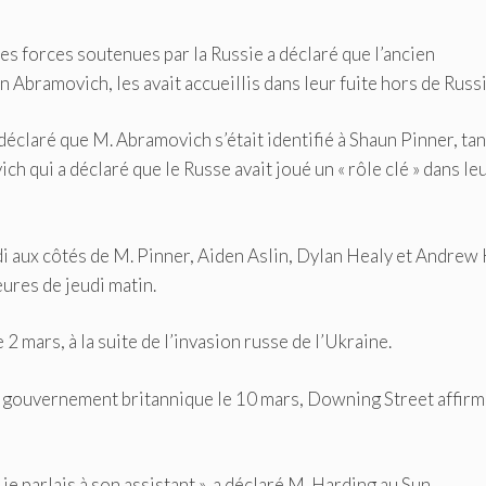
les forces soutenues par la Russie a déclaré que l’ancien
 Abramovich, les avait accueillis dans leur fuite hors de Russi
éclaré que M. Abramovich s’était identifié à Shaun Pinner, ta
ch qui a déclaré que le Russe avait joué un « rôle clé » dans le
i aux côtés de M. Pinner, Aiden Aslin, Dylan Healy et Andrew H
res de jeudi matin.
 mars, à la suite de l’invasion russe de l’Ukraine.
e gouvernement britannique le 10 mars, Downing Street affirm
je parlais à son assistant », a déclaré M. Harding au Sun.