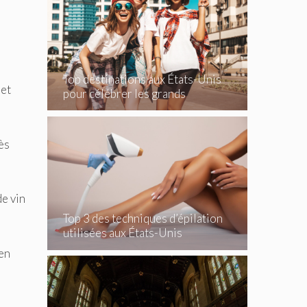
Top destinations aux États-Unis
 et
pour célébrer les grands
événements
ès
de vin
Top 3 des techniques d’épilation
utilisées aux États-Unis
 en