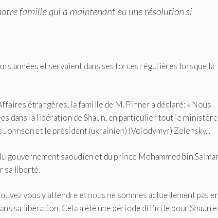
notre famille qui a maintenant eu une résolution si
eurs années et servaient dans ses forces régulières lorsque la
faires étrangères, la famille de M. Pinner a déclaré: « Nous
 dans la libération de Shaun, en particulier tout le ministère
s Johnson et le président (ukrainien) (Volodymyr) Zelensky. .
té du gouvernement saoudien et du prince Mohammed bin Salman
 sa liberté.
ouvez vous y attendre et nous ne sommes actuellement pas e
ns sa libération. Cela a été une période difficile pour Shaun e