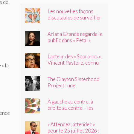
s de
Les nouvelles façons
discutables de surveiller
vos amis
Ariana Grande regarde le
public dans « Petal »
L'acteur des « Sopranos »,
Vincent Pastore, connu
« la
pour jouer des truands et
des durs, est décédé à 80
The Clayton Sisterhood
ans
Project : une
photographe capture la
migration inversée de sa
À gauche au centre, à
famille du Nord vers le
droite au centre – les
Sud
gence
élèves de 2e année
tressent un « tapis à
« Attendez, attendez »
histoires »
pour le 25 juillet 2026 :