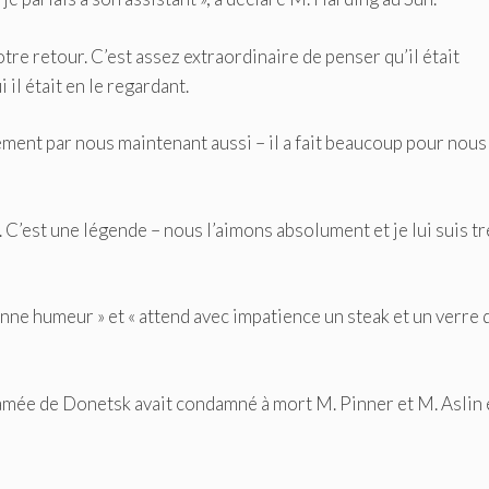
otre retour. C’est assez extraordinaire de penser qu’il était
il était en le regardant.
vement par nous maintenant aussi – il a fait beaucoup pour nous
. C’est une légende – nous l’aimons absolument et je lui suis tr
bonne humeur » et « attend avec impatience un steak et un verre 
amée de Donetsk avait condamné à mort M. Pinner et M. Aslin