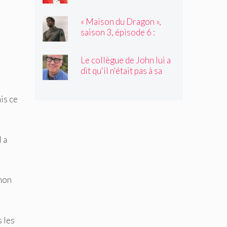
avec l'invité de Not My
Job, Tyler James
« Maison du Dragon »,
Williams
saison 3, épisode 6 :
Nation d'assassinat
Le collègue de John lui a
dit qu'il n'était pas à sa
place. C'était juste ce
qu'il avait besoin
ais ce
d'entendre
 a
 mon
s les