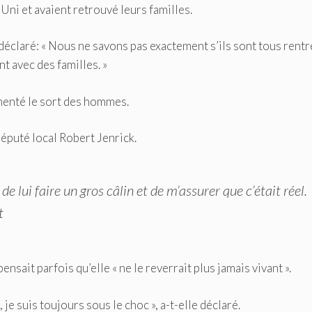
Uni et avaient retrouvé leurs familles.
déclaré: « Nous ne savons pas exactement s’ils sont tous rentr
t avec des familles. »
menté le sort des hommes.
député local Robert Jenrick.
de lui faire un gros câlin et de m’assurer que c’était réel.
t
nsait parfois qu’elle « ne le reverrait plus jamais vivant ».
 je suis toujours sous le choc », a-t-elle déclaré.