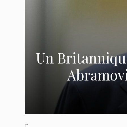
Un Britannique
Abramovic
O