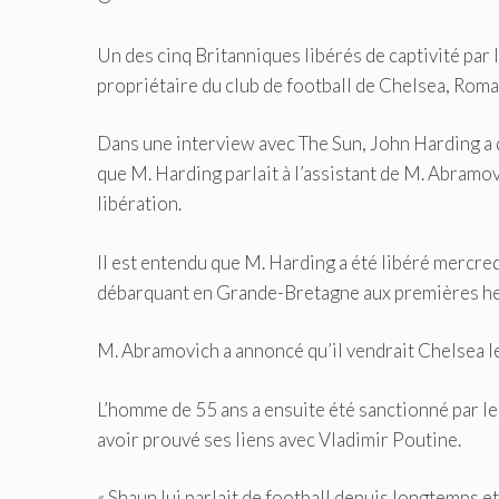
Un des cinq Britanniques libérés de captivité par 
propriétaire du club de football de Chelsea, Roman
Dans une interview avec The Sun, John Harding a d
que M. Harding parlait à l’assistant de M. Abramovi
libération.
Il est entendu que M. Harding a été libéré mercred
débarquant en Grande-Bretagne aux premières heu
M. Abramovich a annoncé qu’il vendrait Chelsea le 2
L’homme de 55 ans a ensuite été sanctionné par l
avoir prouvé ses liens avec Vladimir Poutine.
« Shaun lui parlait de football depuis longtemps et 