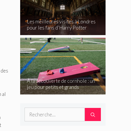
Les meilleures visites à Londres
pour les fans d’Harry Potter
 des
À la découverte de cornhole : un
jeu pour petits et grands
 al
Rechercher :
n
t