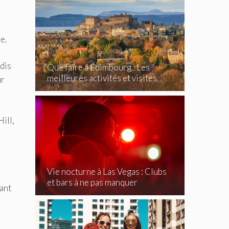
e.
ndis
Que faire à Édimbourg : Les
meilleures activités et visites
ur
incontournables
ill,
Vie nocturne à Las Vegas : Clubs
et bars à ne pas manquer
ant