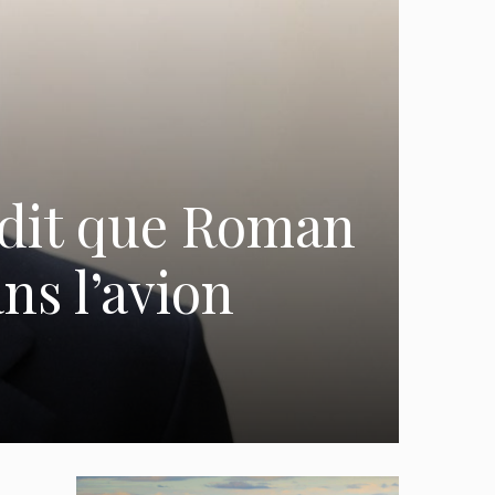
é dit que Roman
ns l’avion