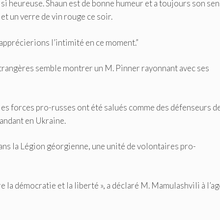
n si heureuse. Shaun est de bonne humeur et a toujours son sen
et un verre de vin rouge ce soir.
apprécierions l’intimité en ce moment.”
étrangères semble montrer un M. Pinner rayonnant avec ses
 les forces pro-russes ont été salués comme des défenseurs de 
mandant en Ukraine.
dans la Légion géorgienne, une unité de volontaires pro-
e la démocratie et la liberté », a déclaré M. Mamulashvili à l’a