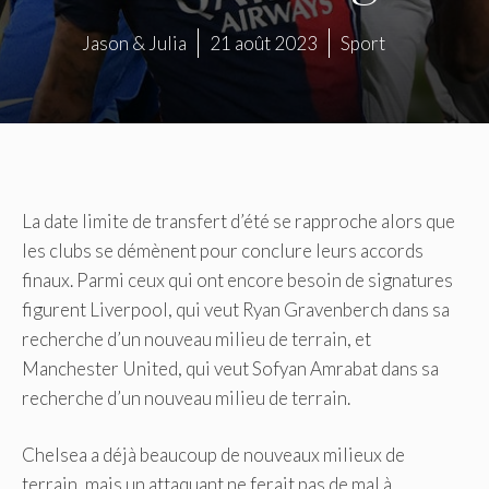
Jason & Julia
21 août 2023
Sport
La date limite de transfert d’été se rapproche alors que
les clubs se démènent pour conclure leurs accords
finaux. Parmi ceux qui ont encore besoin de signatures
figurent Liverpool, qui veut Ryan Gravenberch dans sa
recherche d’un nouveau milieu de terrain, et
Manchester United, qui veut Sofyan Amrabat dans sa
recherche d’un nouveau milieu de terrain.
Chelsea a déjà beaucoup de nouveaux milieux de
terrain, mais un attaquant ne ferait pas de mal à