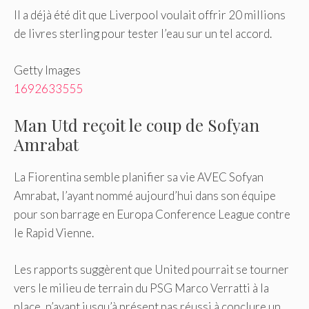
Il a déjà été dit que Liverpool voulait offrir 20 millions
de livres sterling pour tester l’eau sur un tel accord.
Getty Images
1692633555
Man Utd reçoit le coup de Sofyan
Amrabat
La Fiorentina semble planifier sa vie AVEC Sofyan
Amrabat, l’ayant nommé aujourd’hui dans son équipe
pour son barrage en Europa Conference League contre
le Rapid Vienne.
Les rapports suggèrent que United pourrait se tourner
vers le milieu de terrain du PSG Marco Verratti à la
place, n’ayant jusqu’à présent pas réussi à conclure un