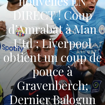
nouvelles EN
DIRECT ! Coup
d’Amrabat à Man
Utd ; Liverpool
obtient un coup de
pouce à
Gravenberch;
Dernier Balogun