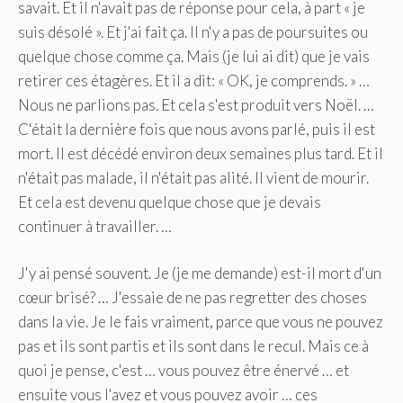
savait. Et il n'avait pas de réponse pour cela, à part « je
suis désolé ». Et j'ai fait ça. Il n'y a pas de poursuites ou
quelque chose comme ça. Mais (je lui ai dit) que je vais
retirer ces étagères. Et il a dit: « OK, je comprends. » …
Nous ne parlions pas. Et cela s'est produit vers Noël. …
C'était la dernière fois que nous avons parlé, puis il est
mort. Il est décédé environ deux semaines plus tard. Et il
n'était pas malade, il n'était pas alité. Il vient de mourir.
Et cela est devenu quelque chose que je devais
continuer à travailler. …
J'y ai pensé souvent. Je (je me demande) est-il mort d'un
cœur brisé? … J'essaie de ne pas regretter des choses
dans la vie. Je le fais vraiment, parce que vous ne pouvez
pas et ils sont partis et ils sont dans le recul. Mais ce à
quoi je pense, c'est … vous pouvez être énervé … et
ensuite vous l'avez et vous pouvez avoir … ces