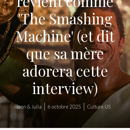
revient comme
'The Smashing
Machine' (et dit
que sa mère
adorera cette
interview)
Jason & Julia
6 octobre 2025
Culture US