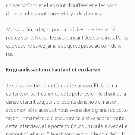
conversations et elles sont chauffées et elles sont
dures et elles sont dures et il y a des larmes.
Mais à la fin, la leçon pour moi ici est: restez serré,
restez serré. Ne parlez pas pendant des semaines. Parce
que vous ne savez jamais ce qui se passe au coin de la
rue.
En grandissant en chantant et en danser
Je suis à moitié noir et à moitié samoan. Et dans ma
culture, en particulier du côté polynésien, le chant et la
danse étaient toujours présents dans notre maison,
avec mon père aussi, et nous avons donc grandi de cette
façon. Et ma mère, qui écoutera cela et va adorer toute
cette interview, elle porte toujours un ukulélé avec elle
partout où elle va. Elle est connue (sous le nom de) … la