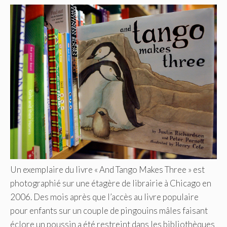
Un exemplaire du livre « And Tango Makes Three » est
photographié sur une étagère de librairie à Chicago en
2006. Des mois après que l’accès au livre populaire
pour enfants sur un couple de pingouins mâles faisant
éclore un poussin a été restreint dans les bibliothèques