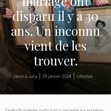
mariage ont
disparu il y a 30
ans. Un inconnu
vient de les
trouver.
Jason & Julia
29 janvier 2024
Lifestyle
Sandra Poindexter participait à une vente aux enchères