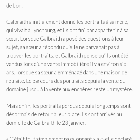
de bon.
Galbraith a initialement donné les portraits à sa mère,
qui vivait à Lynchburg, et ils ont fini par appartenir à sa
sœur. Lorsque Galbraith a posé des questions à leur
sujet, sa sœur a répondu qu’elle ne parvenait pas à
trouver les portraits, et Galbraith pense qu’ils ont été
vendus lors d’une vente immobilière il y a environ six
ans, lorsque sa sœur a emménagé dans une maison de
retraite. Le parcours des portraits depuis la vente du
domaine jusqu’à la vente aux enchères reste un mystère.
Mais enfin, les portraits perdus depuis longtemps sont
désormais de retour à leur place. Ils sont arrivés au
domicile de Galbraith le 23 janvier.
« C’était tout simplement passionnant », a-t-elle déclaré,