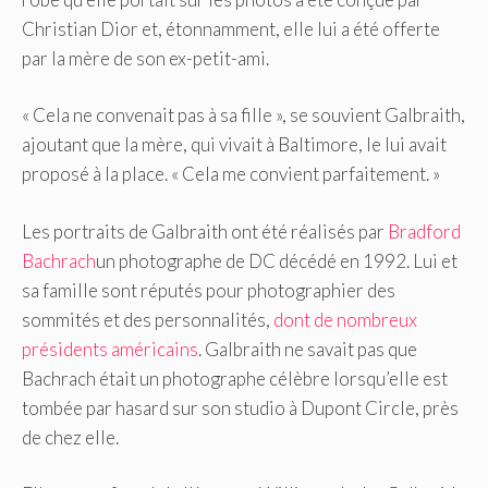
Christian Dior et, étonnamment, elle lui a été offerte
par la mère de son ex-petit-ami.
« Cela ne convenait pas à sa fille », se souvient Galbraith,
ajoutant que la mère, qui vivait à Baltimore, le lui avait
proposé à la place. « Cela me convient parfaitement. »
Les portraits de Galbraith ont été réalisés par
Bradford
Bachrach
un photographe de DC décédé en 1992. Lui et
sa famille sont réputés pour photographier des
sommités et des personnalités,
dont de nombreux
présidents américains
. Galbraith ne savait pas que
Bachrach était un photographe célèbre lorsqu’elle est
tombée par hasard sur son studio à Dupont Circle, près
de chez elle.