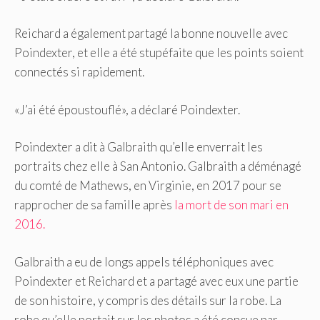
Reichard a également partagé la bonne nouvelle avec
Poindexter, et elle a été stupéfaite que les points soient
connectés si rapidement.
«J’ai été époustouflé», a déclaré Poindexter.
Poindexter a dit à Galbraith qu’elle enverrait les
portraits chez elle à San Antonio. Galbraith a déménagé
du comté de Mathews, en Virginie, en 2017 pour se
rapprocher de sa famille après
la mort de son mari en
2016.
Galbraith a eu de longs appels téléphoniques avec
Poindexter et Reichard et a partagé avec eux une partie
de son histoire, y compris des détails sur la robe. La
robe qu’elle portait sur les photos a été conçue par