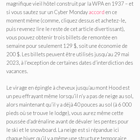
magnifique vieil hôtel construit par la WPA en 1937 – et
si vous sautez sur un Cyber ​​​​Monday
accord
en ce
moment même (comme, cliquez dessus et achetez-le,
puis revenez lire le reste de cet article divertissant),
vous pouvez obtenir trois billets de remontée en
semaine pour seulement 129 $, soit une économie de
200 $. Les billets peuvent être utilisés jusqu’au 29 mai
2023, à l’exception de certaines dates d’interdiction des
vacances.
Le virage en épingle à cheveux jusqu’au mont Hood est
un peu effrayant même lorsqu’il n’y a pas de neige au sol,
alors maintenant qu’il y a déjà 40 pouces au sol (à 6 000
pieds où se trouve le lodge), vous aurez même cette
poussée d’adrénaline avant de dévaler les pentes pour
le ski et le snowboard. La neige est si répandue ici
chaque hiver qu’il y a même une structure temporaire