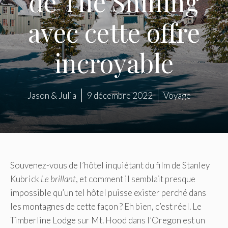
de The Shining
avec cette offre
incroyable
Jason & Julia
9 décembre 2022
Voyage
Souvenez-vous de l’hôtel inquiétant du film de Stanley
Kubrick
Le brillant
, et comment il semblait presque
impossible qu’un tel hôtel puisse exister perché dans
les montagnes de cette façon ? Eh bien, c’est réel. Le
Timberline Lodge sur Mt. Hood dans l’Oregon est un