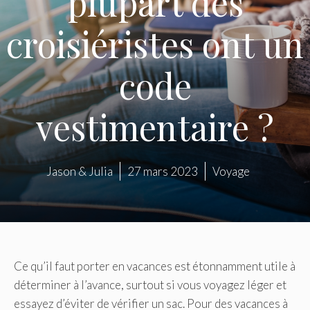
plupart des
croisiéristes ont un
code
vestimentaire ?
Jason & Julia
27 mars 2023
Voyage
Ce qu’il faut porter en vacances est étonnamment utile à
déterminer à l’avance, surtout si vous voyagez léger et
essayez d’éviter de vérifier un sac. Pour des vacances à