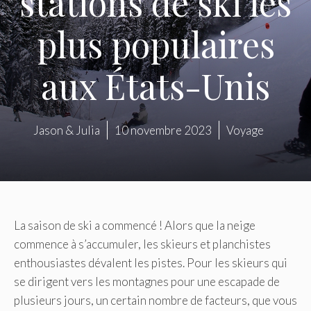
stations de ski les
plus populaires
aux États-Unis
Jason & Julia
10 novembre 2023
Voyage
La saison de ski a commencé ! Alors que la neige
commence à s’accumuler, les skieurs et planchistes
enthousiastes dévalent les pistes. Pour les skieurs qui
se dirigent vers les montagnes pour une escapade de
plusieurs jours, un certain nombre de facteurs, que vous