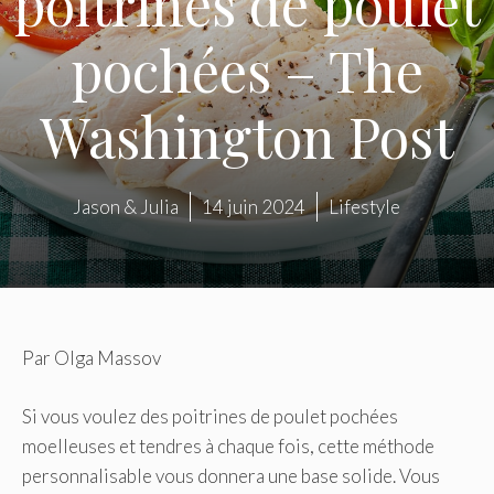
poitrines de poulet
pochées – The
Washington Post
Jason & Julia
14 juin 2024
Lifestyle
Par
Olga Massov
Si vous voulez des poitrines de poulet pochées
moelleuses et tendres à chaque fois, cette méthode
personnalisable vous donnera une base solide. Vous