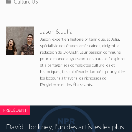
Catégories
Culture US
Jason & Julia
Jason, expert en histoire britannique, et Julia,
spécialiste des études américaines, dirigent la
rédaction de Uk-Us.fr. Leur passion commune
pour le monde anglo-saxon les pousse à explorer
et à partager ses complexités culturelles et
historiques, faisant d'eux le duo idéal pour guider
les lecteurs à travers les richesses de
l'Angleterre et des États-Unis.
PRÉCÉDENT
David Hockney, l'un des artistes les plus