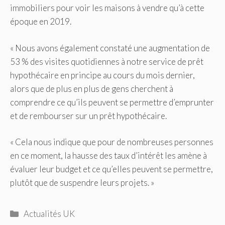
immobiliers pour voir les maisons à vendre qu’à cette
époque en 2019.
« Nous avons également constaté une augmentation de
53 % des visites quotidiennes à notre service de prêt
hypothécaire en principe au cours du mois dernier,
alors que de plus en plus de gens cherchent à
comprendre ce qu’ils peuvent se permettre d’emprunter
et de rembourser sur un prêt hypothécaire.
« Cela nous indique que pour de nombreuses personnes
en ce moment, la hausse des taux d’intérêt les amène à
évaluer leur budget et ce qu’elles peuvent se permettre,
plutôt que de suspendre leurs projets. »
Catégories
Actualités UK