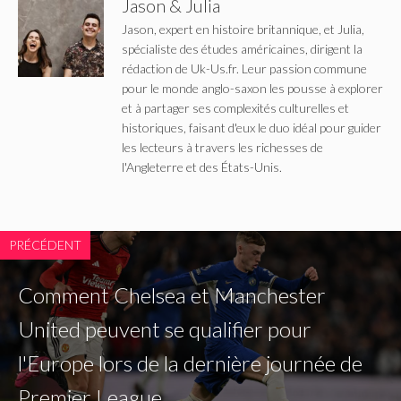
Jason & Julia
Jason, expert en histoire britannique, et Julia,
spécialiste des études américaines, dirigent la
rédaction de Uk-Us.fr. Leur passion commune
pour le monde anglo-saxon les pousse à explorer
et à partager ses complexités culturelles et
historiques, faisant d'eux le duo idéal pour guider
les lecteurs à travers les richesses de
l'Angleterre et des États-Unis.
PRÉCÉDENT
Comment Chelsea et Manchester
United peuvent se qualifier pour
l'Europe lors de la dernière journée de
Premier League