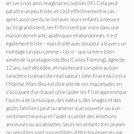
arrive à nos amis imaginaires oubliés (IF). Cela peut
paraître un peu triste, et c'est effectivement le cas :
après avoir perdu le lien avec leurs enfants à mesure
qu'ils grandissent, les FI finissent par vivre dans une
maison de retraite, apathiques et abandonnés. Il est
également triste – mais traité avec douceur à travers un
montage (un peu comme « Up ») – que la mère bien-
aimée de la protagoniste Bea (Cailey Fleming), âgée de
12 ans, soit décédée, et maintenant son père au bon
caractère (scénariste-réalisateur) John Krasinski) est à
l'hôpital. Mais Bea est distraite de ses inquiétudes en
s'occupant d'un travail utile (aider les FI) et apprend que
l'accès à de la musique, des odeurs, des images et des
goûts familiers peut la ramener à un souvenir ou à un
sentiment heureux et l'aider à calmer des émotions
anxieuses ou accablantes. Seuls les enfants très jeunes
ou sensibles sont susceptibles d'être bouleversés par