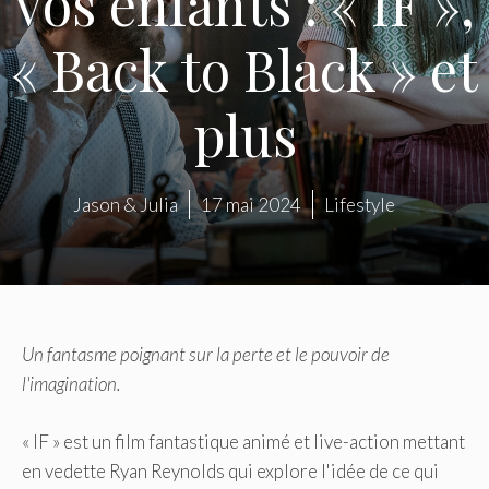
vos enfants : « IF »,
« Back to Black » et
plus
Jason & Julia
17 mai 2024
Lifestyle
Un fantasme poignant sur la perte et le pouvoir de
l'imagination.
« IF » est un film fantastique animé et live-action mettant
en vedette Ryan Reynolds qui explore l'idée de ce qui