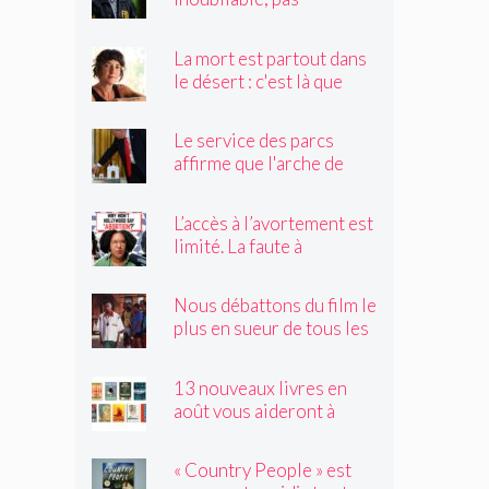
seulement un remake de
« Black Widow »
La mort est partout dans
le désert : c'est là que
Claire Vaye Watkins se
sent le plus vivante
Le service des parcs
affirme que l'arche de
Trump obstruerait les
sites historiques.
L’accès à l’avortement est
Pourrait-il être déplacé ?
limité. La faute à
Hollywood ?
Nous débattons du film le
plus en sueur de tous les
temps
13 nouveaux livres en
août vous aideront à
traverser les canicules de
l'été
« Country People » est