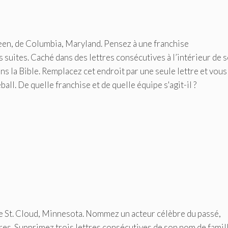
reen, de Columbia, Maryland. Pensez à une franchise
uites. Caché dans des lettres consécutives à l’intérieur de 
s la Bible. Remplacez cet endroit par une seule lettre et vous
l. De quelle franchise et de quelle équipe s'agit-il ?
de St. Cloud, Minnesota. Nommez un acteur célèbre du passé,
tres. Supprimez trois lettres consécutives de son nom de famil