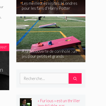
Les meilleures visites à Londres
eur
pour les fans d’Harry Potter
s.
VANT
À la découverte de cornhole : un
jeu pour petits et grands
en
Rechercher :
« Furious » est un thriller
inoubliable, pas