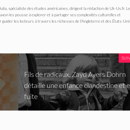
Julia, spécialiste des études américaines, dirigent la rédaction de Uk-Us.fr. L
n les pousse à explorer et à partager ses complexités culturelles et
r guider les lecteurs à travers les richesses de l'Angleterre et des États-Uni
SUI
Fils de radicaux, Zayd Ayers Dohrn
détaille une enfance clandestine et 
fuite