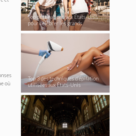
Top destinations aux États-Unis
pour célébrer les grands
événements
ponses
Top 3 des techniques d’épilation
ne où
utilisées aux États-Unis