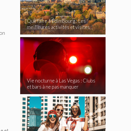
Que faire à Édimbourg : Les
meilleures activités et visites
son
incontournables
Vie nocturne à Las Vegas : Clubs
et bars à ne pas manquer
le et