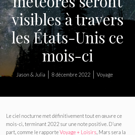
météores seront
visibles à travers
les États-Unis ce
mois-ci
Jason & Julia
8 décembre 2022
Voyage
Le ciel nocturne met définitivement tout en œuvre ce
mois-ci, terminant 2022 sur une note positive. D’une
part, comme le rapporte
Voyage + Loisirs
, Mars sera la