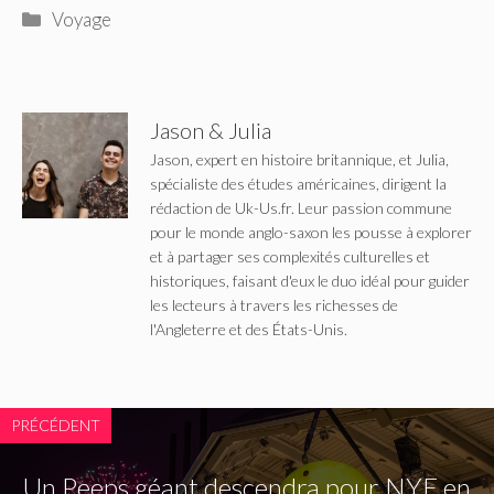
Catégories
Voyage
Jason & Julia
Jason, expert en histoire britannique, et Julia,
spécialiste des études américaines, dirigent la
rédaction de Uk-Us.fr. Leur passion commune
pour le monde anglo-saxon les pousse à explorer
et à partager ses complexités culturelles et
historiques, faisant d'eux le duo idéal pour guider
les lecteurs à travers les richesses de
l'Angleterre et des États-Unis.
PRÉCÉDENT
Un Peeps géant descendra pour NYE en