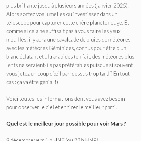
plus brillante jusqu’à plusieurs années (janvier 2025).
Alors sortez vos jumelles ou investissez dans un
télescope pour capturer cette chère planète rouge. Et
comme si cela ne suffisait pas à vous faire les yeux
mouillés, il y aura une cavalcade de pluies de météores
avec les météores Géminides, connus pour être d’un
blanc éclatant et ultrarapides (en fait, des météores plus
lents ne seraient-ils pas préférables puisque si souvent
vous jetez un coup d’œil par-dessus trop tard ? En tout
cas : ça va être génial !)
Voici toutes les informations dont vous avez besoin
pour observer le ciel et en tirer le meilleur parti.
Quel est le meilleur jour possible pour voir Mars ?
8 décembre vers 1 h HNE (ou 22 h HNP)