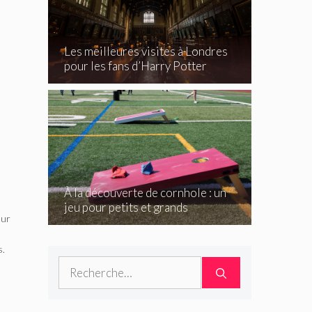
Les meilleures visites à Londres
pour les fans d’Harry Potter
À la découverte de cornhole : un
jeu pour petits et grands
eur
s.
Rechercher :