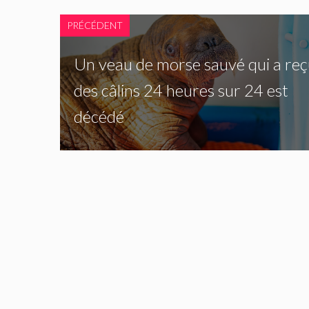
PRÉCÉDENT
Un veau de morse sauvé qui a re
des câlins 24 heures sur 24 est
décédé