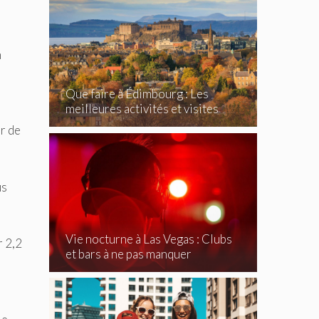
n
Que faire à Édimbourg : Les
meilleures activités et visites
incontournables
er de
us
Vie nocturne à Las Vegas : Clubs
r 2,2
et bars à ne pas manquer