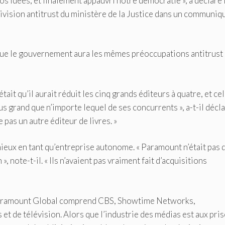
os idées, et finalement appauvri notre démocratie », a déclaré 
ivision antitrust du ministère de la Justice dans un communiq
s que le gouvernement aura les mêmes préoccupations antitrust
tait qu’il aurait réduit les cinq grands éditeurs à quatre, et ce
grand que n’importe lequel de ses concurrents », a-t-il décla
pas un autre éditeur de livres. »
ieux en tant qu’entreprise autonome. « Paramount n’était pas 
», note-t-il. « Ils n’avaient pas vraiment fait d’acquisitions
e Paramount Global comprend CBS, Showtime Networks,
et de télévision. Alors que l’industrie des médias est aux pri