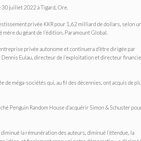
 30 juillet 2022 à Tigard, Ore.
vestissement privée KKR pour 1,62 milliard de dollars, selon u
é mère du géant de l’édition, Paramount Global.
entreprise privée autonome et continuera d’être dirigée par
 Dennis Eulau, directeur de l’exploitation et directeur financi
ée de méga-sociétés qui, au fil des décennies, ont acquis de pl
mpêché Penguin Random House d’acquérir Simon & Schuster pou
, diminué la rémunération des auteurs, diminué l’étendue, la