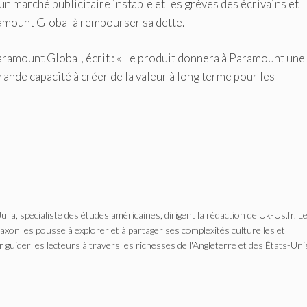
n marché publicitaire instable et les grèves des écrivains et
amount Global à rembourser sa dette.
Paramount Global, écrit : « Le produit donnera à Paramount une
rande capacité à créer de la valeur à long terme pour les
Julia, spécialiste des études américaines, dirigent la rédaction de Uk-Us.fr. L
n les pousse à explorer et à partager ses complexités culturelles et
r guider les lecteurs à travers les richesses de l'Angleterre et des États-Uni