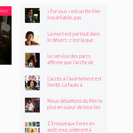
« Furious » est un thriller
VANT
inoubliable, pas
seulement un remake de
« Black Widow »
La mort est partout dans
le désert : c'est là que
Claire Vaye Watkins se
sent le plus vivante
Le service des parcs
affirme que l'arche de
Trump obstruerait les
sites historiques.
L’accès à l’avortement est
Pourrait-il être déplacé ?
limité. La faute à
Hollywood ?
Nous débattons du film le
plus en sueur de tous les
temps
13 nouveaux livres en
août vous aideront à