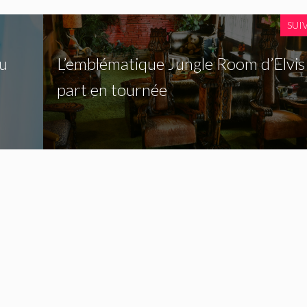
SUI
çu
L’emblématique Jungle Room d’Elvis
part en tournée