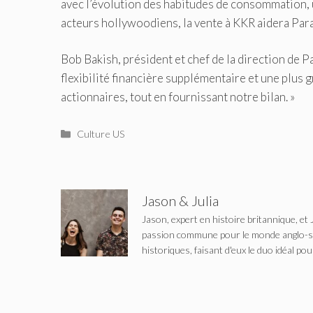
avec l’évolution des habitudes de consommation, u
acteurs hollywoodiens, la vente à KKR aidera Par
Bob Bakish, président et chef de la direction de 
flexibilité financière supplémentaire et une plus g
actionnaires, tout en fournissant notre bilan. »
Catégories
Culture US
Jason & Julia
Jason, expert en histoire britannique, et 
passion commune pour le monde anglo-saxo
historiques, faisant d'eux le duo idéal pou