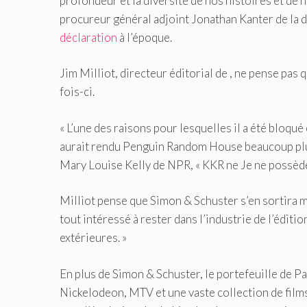
profondeur et la diversité de nos histoires et de n
procureur général adjoint Jonathan Kanter de la d
déclaration
à l’époque.
Jim Milliot, directeur éditorial de , ne pense pa
fois-ci.
« L’une des raisons pour lesquelles il a été bloqué é
aurait rendu Penguin Random House beaucoup plus 
Mary Louise Kelly de NPR, « KKR ne Je ne possède 
Milliot pense que Simon & Schuster s’en sortira m
tout intéressé à rester dans l’industrie de l’édition 
extérieures. »
En plus de Simon & Schuster, le portefeuille d
Nickelodeon, MTV et une vaste collection de films 