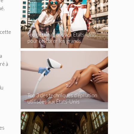
le
ué.
 cette
Top destinations aux États-Unis
pour célébrer les grands
événements
la
ré à
du
Top 3 des techniques d’épilation
utilisées aux États-Unis
ses