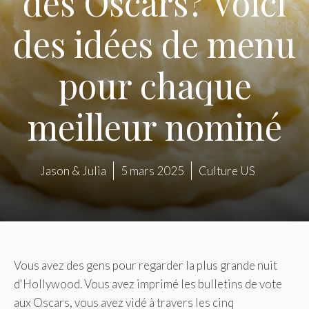
des Oscars? Voici
des idées de menu
pour chaque
meilleur nominé
Jason & Julia
5 mars 2025
Culture US
Vous avez des gens pour regarder la plus grande nuit
d'Hollywood. Vous avez imprimé les bulletins de vote
aux Oscars, vous avez vidé à travers les cinq