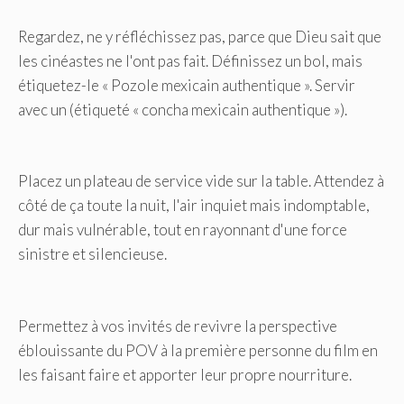
Regardez, ne y réfléchissez pas, parce que Dieu sait que
les cinéastes ne l'ont pas fait. Définissez un bol, mais
étiquetez-le « Pozole mexicain authentique ». Servir
avec un (étiqueté « concha mexicain authentique »).
Placez un plateau de service vide sur la table. Attendez à
côté de ça toute la nuit, l'air inquiet mais indomptable,
dur mais vulnérable, tout en rayonnant d'une force
sinistre et silencieuse.
Permettez à vos invités de revivre la perspective
éblouissante du POV à la première personne du film en
les faisant faire et apporter leur propre nourriture.