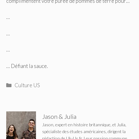
complimentent votre purée de pommes de terre pour…
…
…
…
… Défiant la sauce.
Catégories
Culture US
Jason & Julia
Jason, expert en histoire britannique, et Julia,
spécialiste des études américaines, dirigent la
rédaction de Uk-Us.fr. Leur passion commune