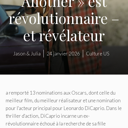
Another » est
révolutionnaire –
et révélateur
Jason & Julia
24 janvier 2026
Culture US
a remporté 13 nominations aux Oscars, dont celle du
meilleur film, du meilleur réalisateur et une nomination
pour l'acteur principal pour Leonardo DiCaprio. Dans le
thriller d'action, DiCaprio incarne un ex-
révolutionnaire échoué à la recherche de sa fille