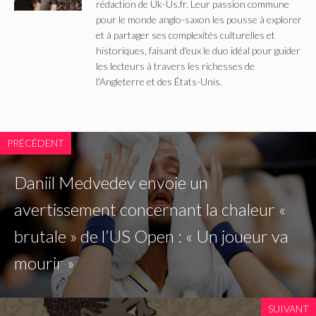
rédaction de Uk-Us.fr. Leur passion commune
pour le monde anglo-saxon les pousse à explorer
et à partager ses complexités culturelles et
historiques, faisant d'eux le duo idéal pour guider
les lecteurs à travers les richesses de
l'Angleterre et des États-Unis.
PRÉCÉDENT
Daniil Medvedev envoie un
avertissement concernant la chaleur «
brutale » de l’US Open : « Un joueur va
mourir »
SUIVANT