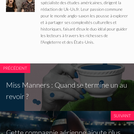
spécialiste des études américaines, dirigent la
rédaction de Uk-Us.fr. Leur passion commune
pour le monde anglo-saxon les pousse à explorer
et à partager ses complexités culturelles et
historiques, faisant d'eux le duo idéal pour guider
les lecteurs à travers les richesses de
l'Angleterre et des États-Unis.
PRÉCÉDENT
Miss Manners : Quand se termine un au
revoir ?
SUIVANT
Cette compagnie aérienne ajoute plus