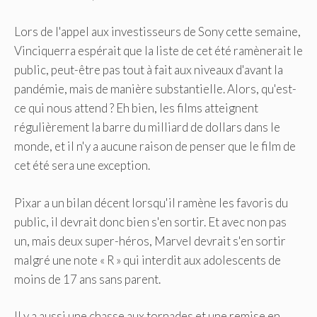
Lors de l'appel aux investisseurs de Sony cette semaine,
Vinciquerra espérait que la liste de cet été ramènerait le
public, peut-être pas tout à fait aux niveaux d'avant la
pandémie, mais de manière substantielle. Alors, qu'est-
ce qui nous attend ? Eh bien, les films atteignent
régulièrement la barre du milliard de dollars dans le
monde, et il n'y a aucune raison de penser que le film de
cet été sera une exception.
Pixar a un bilan décent lorsqu'il ramène les favoris du
public, il devrait donc bien s'en sortir. Et avec non pas
un, mais deux super-héros, Marvel devrait s'en sortir
malgré une note « R » qui interdit aux adolescents de
moins de 17 ans sans parent.
Il y a aussi une chasse aux tornades et une remise en