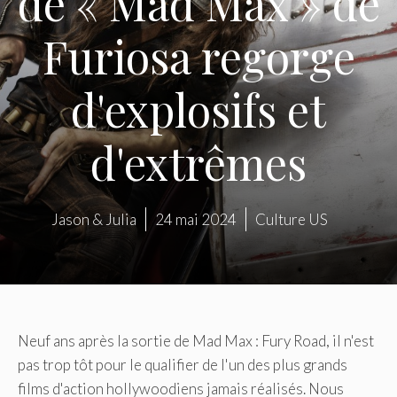
de « Mad Max » de
Furiosa regorge
d'explosifs et
d'extrêmes
Jason & Julia
24 mai 2024
Culture US
Neuf ans après la sortie de Mad Max : Fury Road, il n'est
pas trop tôt pour le qualifier de l'un des plus grands
films d'action hollywoodiens jamais réalisés. Nous