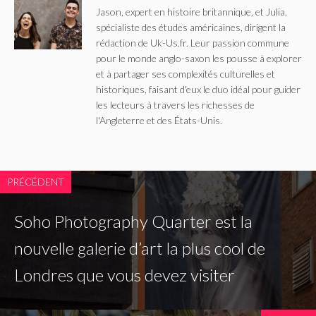
Jason, expert en histoire britannique, et Julia,
spécialiste des études américaines, dirigent la
rédaction de Uk-Us.fr. Leur passion commune
pour le monde anglo-saxon les pousse à explorer
et à partager ses complexités culturelles et
historiques, faisant d'eux le duo idéal pour guider
les lecteurs à travers les richesses de
l'Angleterre et des États-Unis.
PRÉCÉDENT
Soho Photography Quarter est la
nouvelle galerie d’art la plus cool de
Londres que vous devez visiter