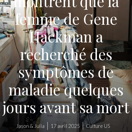
montrent que la
femme de Gene
Hackman a
recherché des
symptômes de
maladie quelques
jours avant sa mort
Jason & Julia
17 avril 2025
Culture US