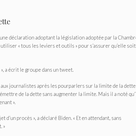
ette
une déclaration adoptant la législation adoptée par la Chambr
iliser « tous les leviers et outils » pour s’assurer qu’elle soit
 », a écrit le groupe dans un tweet.
x journalistes après les pourparlers sur la limite de la dette
mettre de la dette sans augmenter la limite. Mais il a noté qu’
nant ».
jet d’un procès », a déclaré Biden. « Et en attendant, sans
. »