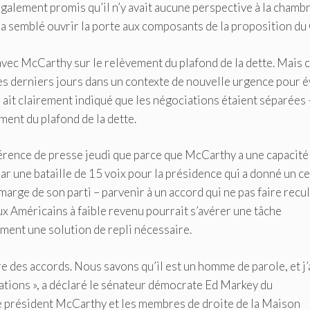
également promis qu’il n’y avait aucune perspective à la chamb
 a semblé ouvrir la porte aux composants de la proposition du
vec McCarthy sur le relèvement du plafond de la dette. Mais 
es derniers jours dans un contexte de nouvelle urgence pour é
 ait clairement indiqué que les négociations étaient séparées 
ment du plafond de la dette.
férence de presse jeudi que parce que McCarthy a une capacité
par une bataille de 15 voix pour la présidence qui a donné un ce
arge de son parti – parvenir à un accord qui ne pas faire recu
ux Américains à faible revenu pourrait s’avérer une tâche
ment une solution de repli nécessaire.
 des accords. Nous savons qu’il est un homme de parole, et j’
iations », a déclaré le sénateur démocrate Ed Markey du
le président McCarthy et les membres de droite de la Maison