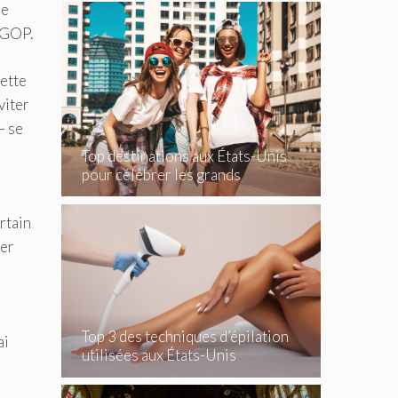
re
 GOP.
cette
viter
– se
Top destinations aux États-Unis
pour célébrer les grands
événements
rtain
ler
Top 3 des techniques d’épilation
ai
utilisées aux États-Unis