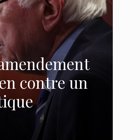
e amendement
den contre un
tique