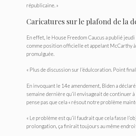
républicaine. »
Caricatures sur le plafond de la d
En effet, le House Freedom Caucus a publié jeudi 
comme position officielle et appelant McCarthy à ut
promulguée.
« Plus de discussion sur l’édulcoration. Point final
En invoquant le 14e amendement, Biden a déclaré au
semaine dernière qu’il envisageait de continuer à é
pense pas que cela « résout notre problème mainte
« Le problème est qu’il faudrait que cela fasse l’ob
prolongation, ça finirait toujours au même endroit