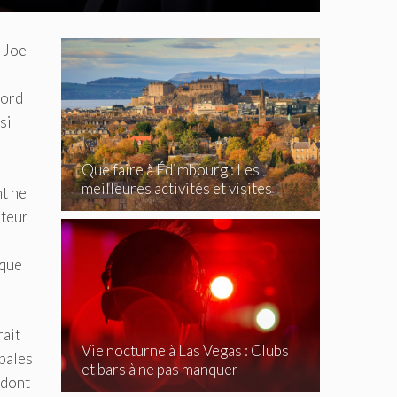
t Joe
cord
si
Que faire à Édimbourg : Les
meilleures activités et visites
nt ne
incontournables
ateur
 que
rait
Vie nocturne à Las Vegas : Clubs
ipales
et bars à ne pas manquer
 dont