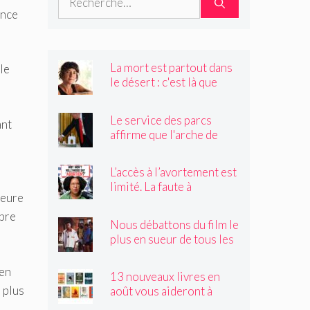
ence
La mort est partout dans
 le
le désert : c'est là que
Claire Vaye Watkins se
sent le plus vivante
Le service des parcs
ant
affirme que l'arche de
Trump obstruerait les
sites historiques.
L’accès à l’avortement est
Pourrait-il être déplacé ?
limité. La faute à
leure
Hollywood ?
mbre
Nous débattons du film le
plus en sueur de tous les
temps
den
13 nouveaux livres en
e plus
août vous aideront à
traverser les canicules de