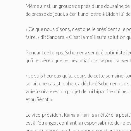
Même ainsi, un groupe de près d’une douzaine de 
de presse de jeudi, a écrit une lettre à Biden lui d
« Ce que nous disons, c’est que le président a le p
faire. » dit Sanders. « C’est la meilleure solution q
Pendant ce temps, Schumer a semblé optimiste jeudi 
qu’il espère « que les négociations se poursuivent
« Je suis heureux qu’au cours de cette semaine, t
serait une catastrophe », a déclaré Schumer. « Je 
voie à suivre est un projet de loi bipartite qui pe
et au Sénat. »
Le vice-président Kamala Harris a réitéré la posit
est à l’étranger, confiant la responsabilité de rele
que « le Congrès doit agir pour empêcher le défaut