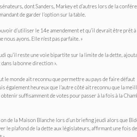
sénateurs, dont Sanders, Markey et d’autres lors de la confér
emandant de garder l’option sur la table.
ouvoir d’utiliser le 14e amendement et qu’il devrait être prêt à
ue nous ayons. Elle n’est pas parfaite. »
qu’il reste une voie bipartite sur la limite de la dette, ajout
 dans la bonne direction ».
out le monde ait reconnu que permettre au pays de faire défaut
suis également heureux que l’autre côté ait reconnu que la meil
ut obtenir suffisamment de votes pour passer à la fois à la Cha
ion de la Maison Blanche lors d’un briefing jeudi alors que Bi
ver le plafond de la dette aux législateurs, affirmant une fois d
 ».