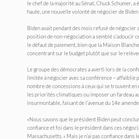
le chef de la majorité au Sénat, Chuck Schumer, a 
haute, une nouvelle volonté de négocier de Biden
Biden avait pendant des mois refusé de négocier a
position de non-négociation a semblé s’adoucir c
le défaut de paiement, bien que la Maison Blanche
concentrant sur le budget plutôt que sur le relève
Le groupe des démocrates a averti lors de la con
limitée à négocier avec sa conférence – affaiblie 
nombre de concessions à ceux qui se trouvent en m
les priorités climatiques ou imposer un fardeau a
insurmontable, faisant de l’avenue du 14e amende
«Nous savons que le président Biden peut conclure
confiance et foi dans le président dans ces négoc
Massachusetts. « Mais je n’ai pas confiance dans 