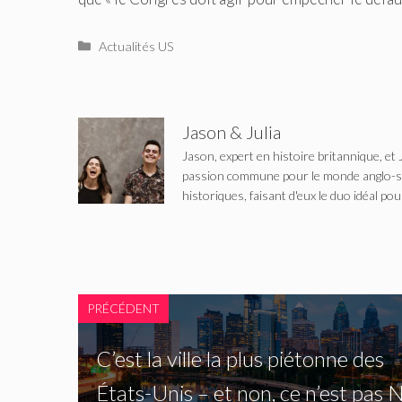
Catégories
Actualités US
Jason & Julia
Jason, expert en histoire britannique, et 
passion commune pour le monde anglo-saxo
historiques, faisant d'eux le duo idéal pou
PRÉCÉDENT
C’est la ville la plus piétonne des
États-Unis – et non, ce n’est pas