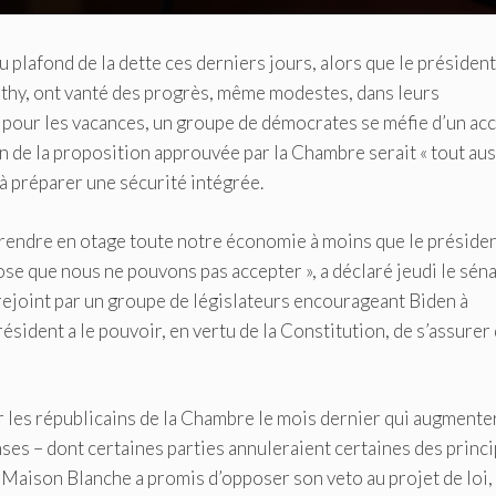
lafond de la dette ces derniers jours, alors que le présiden
thy, ont vanté des progrès, même modestes, dans leurs
le pour les vacances, un groupe de démocrates se méfie d’un ac
n de la proposition approuvée par la Chambre serait « tout aus
à préparer une sécurité intégrée.
à prendre en otage toute notre économie à moins que le préside
ose que nous ne pouvons pas accepter », a déclaré jeudi le sén
rejoint par un groupe de législateurs encourageant Biden à
sident a le pouvoir, en vertu de la Constitution, de s’assurer
r les républicains de la Chambre le mois dernier qui augmente
nses – dont certaines parties annuleraient certaines des princ
la Maison Blanche a promis d’opposer son veto au projet de loi,