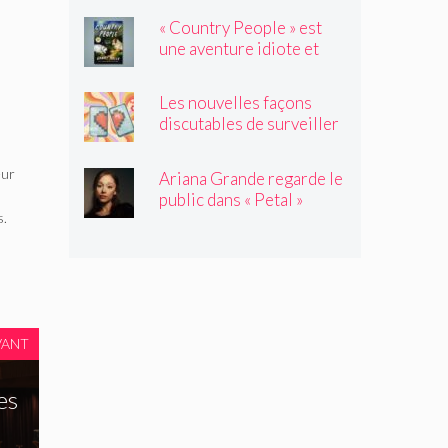
l'été
« Country People » est
une aventure idiote et
satisfaisante au milieu de
l'été
Les nouvelles façons
discutables de surveiller
vos amis
eur
Ariana Grande regarde le
public dans « Petal »
s.
VANT
es