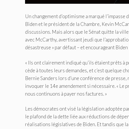
Un changement d’optimisme a marqué l’impasse du p
Biden et le président de la Chambre, Kevin McCar
discussions. Mais alors que le Sénat quitte la vil
avec McCarthy, avertissant jeudi que l’approbatio
désastreuse » par défaut – et encourageant Biden 
« Ils ont clairement indiqué qu’ils étaient prêts 
cède à toutes leurs demandes, et c’est quelque ch
Bernie Sanders lors d’une conférence de presse, 
invoquer le 14e amendement si nécessaire. « Le pré
nous continuons à payer nos factures. »
Les démocrates ont visé la législation adoptée pa
le plafond de la dette liée aux réductions de dépe
réalisations législatives de Biden. Et tandis que 