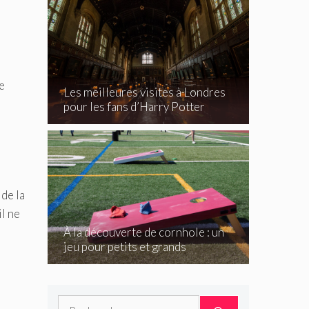
e
Les meilleures visites à Londres
pour les fans d’Harry Potter
 de la
il ne
À la découverte de cornhole : un
jeu pour petits et grands
Rechercher :