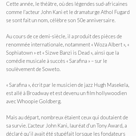
Cette année, le théâtre, où des légendes sud-africaines
comme l'acteur John Kani et le dramaturge Athol Fugard
se sont fait un nom, célèbre son 50e anniversaire.
Au cours de ce demi-siècle, il a produit des pièces de
renommée internationale, notamment « Woza Albert », «
Sophiatown » et « Sizwe Banzi is Dead », ainsi que la
comédie musicale à succès « Sarafina » – sur le
soulèvement de Soweto.
« Sarafina », écrit par le musicien de jazz Hugh Masekela,
est allé à Broadway et est devenu un film hollywoodien
avec Whoopie Goldberg.
Mais au départ, nombreux étaient ceux qui doutaient de
sa survie. L'acteur John Kani, lauréat d'un Tony Award, a
déclaré qu'il avait été stupéfait lorsque les fondateurs