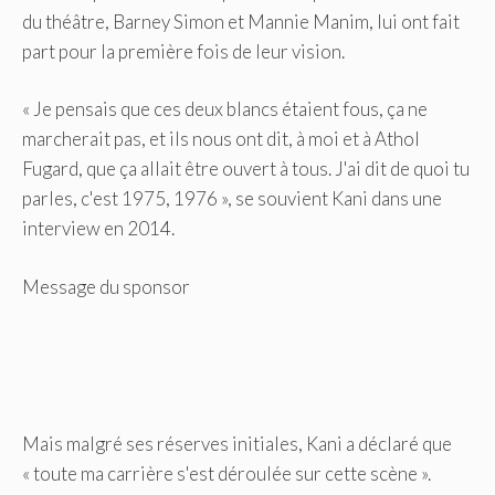
du théâtre, Barney Simon et Mannie Manim, lui ont fait
part pour la première fois de leur vision.
« Je pensais que ces deux blancs étaient fous, ça ne
marcherait pas, et ils nous ont dit, à moi et à Athol
Fugard, que ça allait être ouvert à tous. J'ai dit de quoi tu
parles, c'est 1975, 1976 », se souvient Kani dans une
interview en 2014.
Message du sponsor
Mais malgré ses réserves initiales, Kani a déclaré que
« toute ma carrière s'est déroulée sur cette scène ».