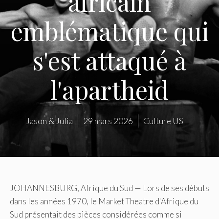
africain
emblématique qui
s'est attaqué à
l'apartheid
Jason & Julia
29 mars 2026
Culture US
JOHANNESBURG, Afrique du Sud — Lors de ses débuts
dans les années 1970, le Market Theatre d'Afrique du
Sud présentait des pièces considérées comme si