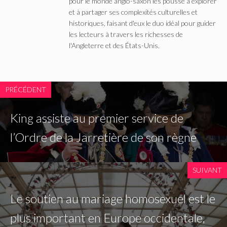
pour le monde anglo-saxon les pousse à explorer
et à partager ses complexités culturelles et
historiques, faisant d'eux le duo idéal pour guider
les lecteurs à travers les richesses de
l'Angleterre et des États-Unis.
PRÉCÉDENT
King assiste au premier service de
l’Ordre de la Jarretière de son règne
SUIVANT
Le soutien au mariage homosexuel est le
plus important en Europe occidentale,