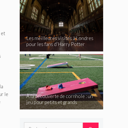
 et
Les meilleures visites à Londres
pour les fans d’Harry Potter
s
la
r le
À la découverte de cornhole : un
e
jeu pour petits et grands
Rechercher :