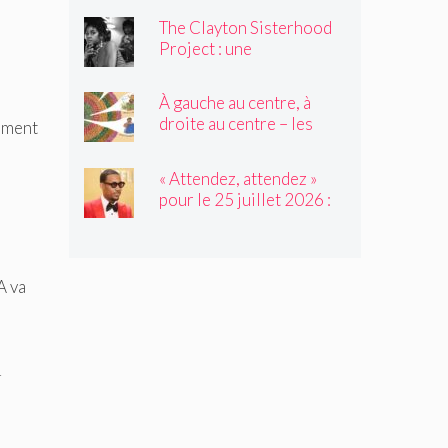
des durs, est décédé à 80
The Clayton Sisterhood
ans
Project : une
photographe capture la
migration inversée de sa
À gauche au centre, à
famille du Nord vers le
droite au centre – les
lement
Sud
élèves de 2e année
tressent un « tapis à
« Attendez, attendez »
histoires »
pour le 25 juillet 2026 :
avec l'invité de Not My
Job, Tyler James
Williams
A va
u