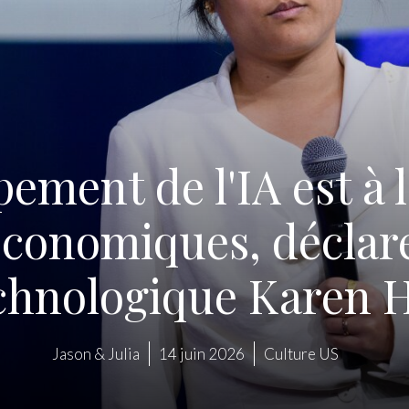
ement de l'IA est à l
économiques, déclare
chnologique Karen 
Jason & Julia
14 juin 2026
Culture US