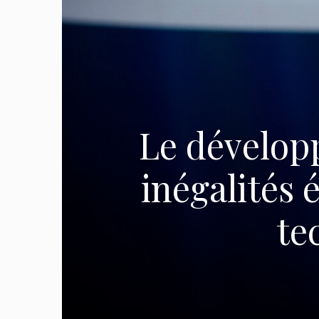
Le développ
inégalités 
te