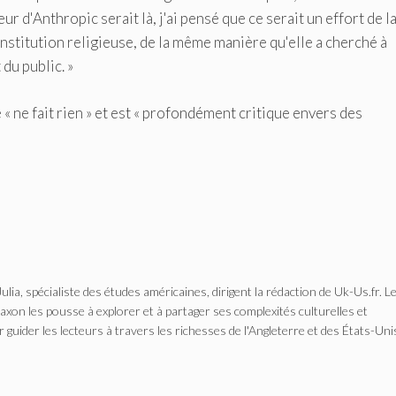
ur d'Anthropic serait là, j'ai pensé que ce serait un effort de la
institution religieuse, de la même manière qu'elle a cherché à
du public. »
« ne fait rien » et est « profondément critique envers des
Julia, spécialiste des études américaines, dirigent la rédaction de Uk-Us.fr. L
n les pousse à explorer et à partager ses complexités culturelles et
r guider les lecteurs à travers les richesses de l'Angleterre et des États-Uni