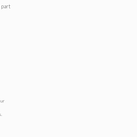
 part
eur
s.