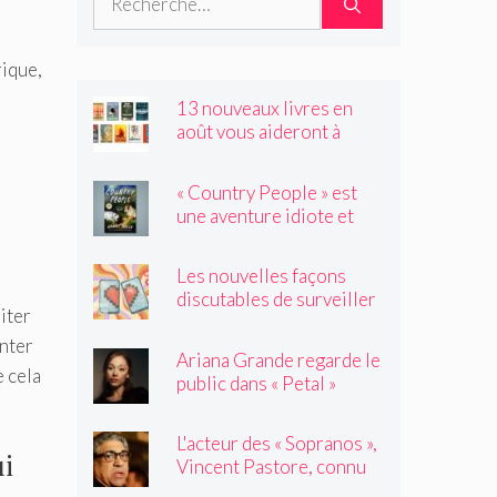
rique,
13 nouveaux livres en
août vous aideront à
traverser les canicules de
l'été
« Country People » est
une aventure idiote et
satisfaisante au milieu de
l'été
Les nouvelles façons
discutables de surveiller
iter
vos amis
enter
Ariana Grande regarde le
e cela
public dans « Petal »
L'acteur des « Sopranos »,
ui
Vincent Pastore, connu
pour jouer des truands et