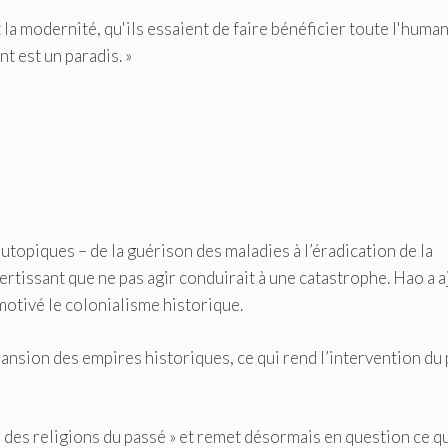
t la modernité, qu'ils essaient de faire bénéficier toute l'humani
nt est un paradis. »
utopiques – de la guérison des maladies à l’éradication de la
avertissant que ne pas agir conduirait à une catastrophe. Hao a 
 motivé le colonialisme historique.
xpansion des empires historiques, ce qui rend l’intervention du
ne des religions du passé » et remet désormais en question ce qu