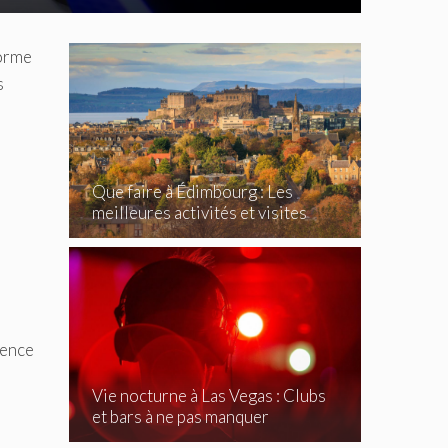
forme
s
Que faire à Édimbourg : Les
meilleures activités et visites
incontournables
sence
Vie nocturne à Las Vegas : Clubs
et bars à ne pas manquer