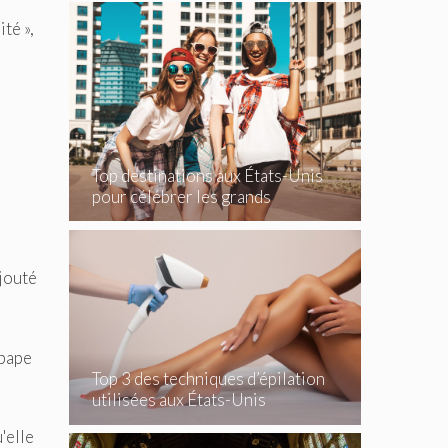
té »,
Top destinations aux États-Unis
pour célébrer les grands
événements
ajouté
 pape
Top 3 des techniques d’épilation
utilisées aux États-Unis
'elle