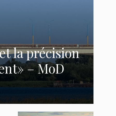
t la précision
ident» – MoD