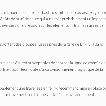
ne continuent de cibler les bastions militaires russes, les group
dépôts de munitions, ce qui aura très probablement un impact s
 exercera une pression sur les éléments militaires russes de
nsportant des troupes russes près de la gare de Brylivka dans
s russes étaient susceptibles de réparer la ligne de chemin de
bilité » pour leur route d’approvisionnement logistique de la
probablement une traversée en ferry, récemment mise en place p
les mouvements de troupes et le réapprovisionnement