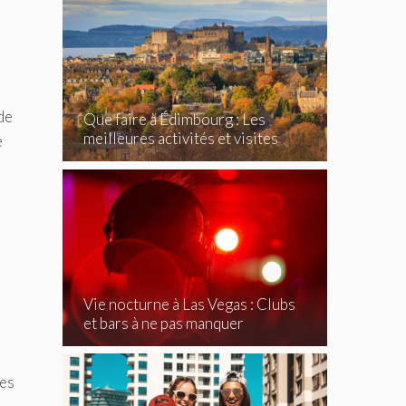
de
Que faire à Édimbourg : Les
meilleures activités et visites
e
incontournables
Vie nocturne à Las Vegas : Clubs
et bars à ne pas manquer
mes