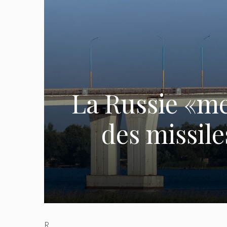
La Russie «me
des missile
R