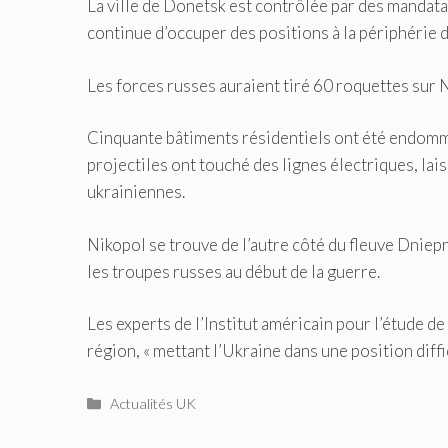
La ville de Donetsk est contrôlée par des mandata
continue d’occuper des positions à la périphérie de
Les forces russes auraient tiré 60 roquettes sur 
Cinquante bâtiments résidentiels ont été endomma
projectiles ont touché des lignes électriques, laiss
ukrainiennes.
Nikopol se trouve de l’autre côté du fleuve Dniepr
les troupes russes au début de la guerre.
Les experts de l’Institut américain pour l’étude 
région, « mettant l’Ukraine dans une position diffic
Catégories
Actualités UK