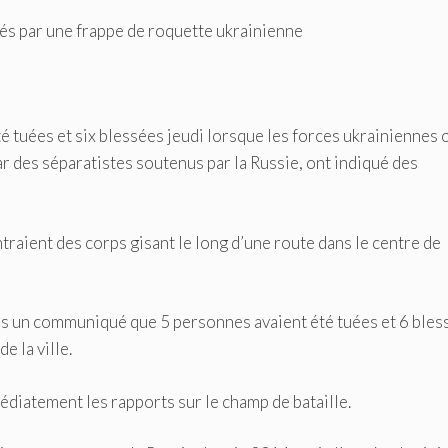
és par une frappe de roquette ukrainienne
 tuées et six blessées jeudi lorsque les forces ukrainiennes 
 des séparatistes soutenus par la Russie, ont indiqué des
raient des corps gisant le long d’une route dans le centre de
ns un communiqué que 5 personnes avaient été tuées et 6 bles
 la ville.
médiatement les rapports sur le champ de bataille.