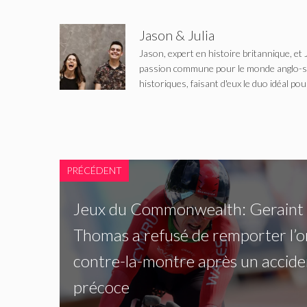
Jason & Julia
Jason, expert en histoire britannique, et 
passion commune pour le monde anglo-saxo
historiques, faisant d'eux le duo idéal pou
PRÉCÉDENT
Jeux du Commonwealth: Geraint
Thomas a refusé de remporter l’o
contre-la-montre après un accide
précoce