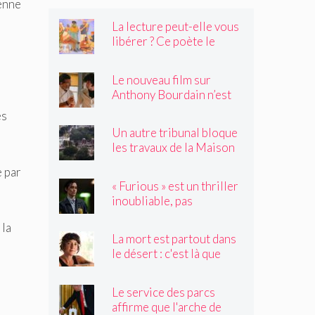
ienne
La lecture peut-elle vous
libérer ? Ce poète le
pense.
Le nouveau film sur
Anthony Bourdain n’est
rien de ce que vous
és
craignez
Un autre tribunal bloque
les travaux de la Maison
Blanche, préparant ainsi
e par
un examen par la Cour
« Furious » est un thriller
suprême
inoubliable, pas
seulement un remake de
 la
« Black Widow »
La mort est partout dans
le désert : c'est là que
Claire Vaye Watkins se
sent le plus vivante
Le service des parcs
affirme que l'arche de