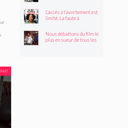
Trump obstruerait les
sites historiques.
L’accès à l’avortement est
Pourrait-il être déplacé ?
limité. La faute à
eur
Hollywood ?
Nous débattons du film le
s.
plus en sueur de tous les
temps
VANT