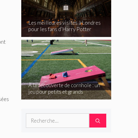
Les meilleures visites à Londres
pour les fans d’Harry Potter
ont
À la découverte de cornhole : un
jeu pour petits et grands
sées
Rechercher :