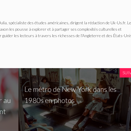
Julia, spécialiste des études américaines, dirigent la rédaction de Uk-Us.fr. L
n les pousse à explorer et à partager ses complexités culturelles et
r guider les lecteurs à travers les richesses de l'Angleterre et des États-Uni
SUI
Le métro de New York dans les
r au
1980s en photos
nt