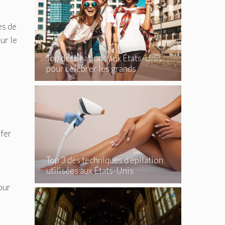
es de
ur le
Top destinations aux États-Unis
pour célébrer les grands
événements
 fer
Top 3 des techniques d’épilation
utilisées aux États-Unis
our