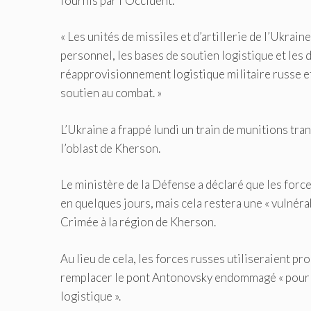
fournis par l’Occident.
« Les unités de missiles et d’artillerie de l’Ukrai
personnel, les bases de soutien logistique et les 
réapprovisionnement logistique militaire russe et
soutien au combat. »
L’Ukraine a frappé lundi un train de munitions tra
l’oblast de Kherson.
Le ministère de la Défense a déclaré que les force
en quelques jours, mais cela restera une « vulnéra
Crimée à la région de Kherson.
Au lieu de cela, les forces russes utiliseraient 
remplacer le pont Antonovsky endommagé « pour 
logistique ».