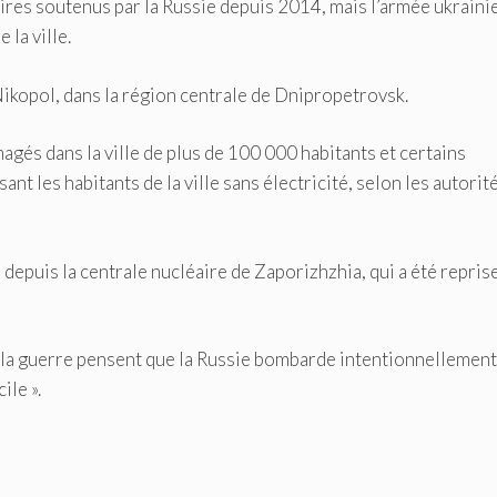
ires soutenus par la Russie depuis 2014, mais l’armée ukrain
 la ville.
Nikopol, dans la région centrale de Dnipropetrovsk.
gés dans la ville de plus de 100 000 habitants et certains
ant les habitants de la ville sans électricité, selon les autorit
 depuis la centrale nucléaire de Zaporizhzhia, qui a été repris
de la guerre pensent que la Russie bombarde intentionnellement
ile ».