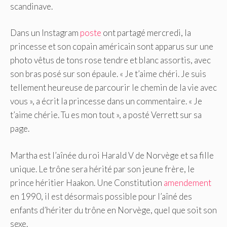
scandinave.
Dans un Instagram
poste
ont partagé mercredi, la
princesse et son copain américain sont apparus sur une
photo vêtus de tons rose tendre et blanc assortis, avec
son bras posé sur son épaule. « Je t’aime chéri. Je suis
tellement heureuse de parcourir le chemin de la vie avec
vous », a écrit la princesse dans un commentaire. « Je
t’aime chérie. Tu es mon tout », a posté Verrett sur sa
page.
Martha est l’aînée du roi Harald V de Norvège et sa fille
unique. Le trône sera hérité par son jeune frère, le
prince héritier Haakon. Une Constitution
amendement
en 1990, il est désormais possible pour l’aîné des
enfants d’hériter du trône en Norvège, quel que soit son
sexe.