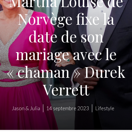
Martha Louise de
Norvège fixe la
date de son
mariage avec le
« chaman » Durek
Verrett
Jason & Julia
14 septembre 2023
Lifestyle