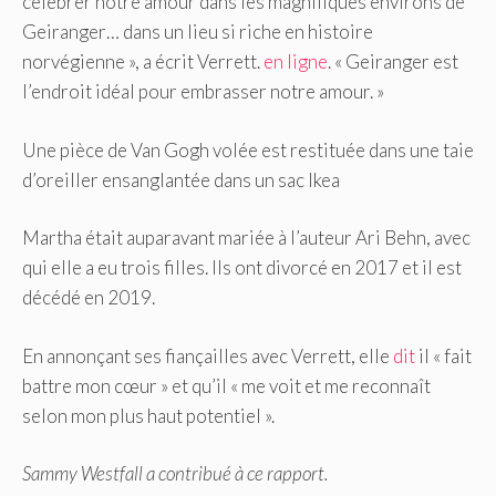
célébrer notre amour dans les magnifiques environs de
Geiranger… dans un lieu si riche en histoire
norvégienne », a écrit Verrett.
en ligne
. « Geiranger est
l’endroit idéal pour embrasser notre amour. »
Une pièce de Van Gogh volée est restituée dans une taie
d’oreiller ensanglantée dans un sac Ikea
Martha était auparavant mariée à l’auteur Ari Behn, avec
qui elle a eu trois filles. Ils ont divorcé en 2017 et il est
décédé en 2019.
En annonçant ses fiançailles avec Verrett, elle
dit
il « fait
battre mon cœur » et qu’il « me voit et me reconnaît
selon mon plus haut potentiel ».
Sammy Westfall a contribué à ce rapport.