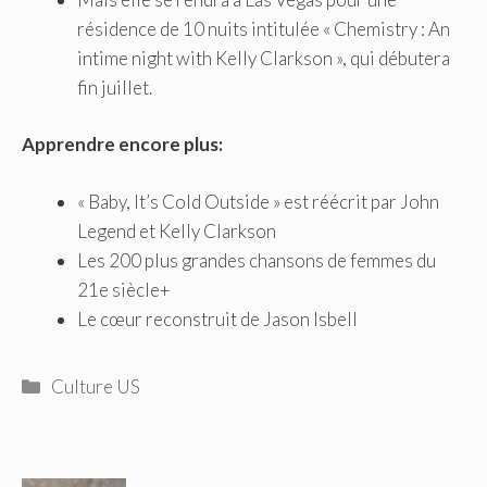
résidence de 10 nuits intitulée « Chemistry : An
intime night with Kelly Clarkson », qui débutera
fin juillet.
Apprendre encore plus:
« Baby, It’s Cold Outside » est réécrit par John
Legend et Kelly Clarkson
Les 200 plus grandes chansons de femmes du
21e siècle+
Le cœur reconstruit de Jason Isbell
Catégories
Culture US