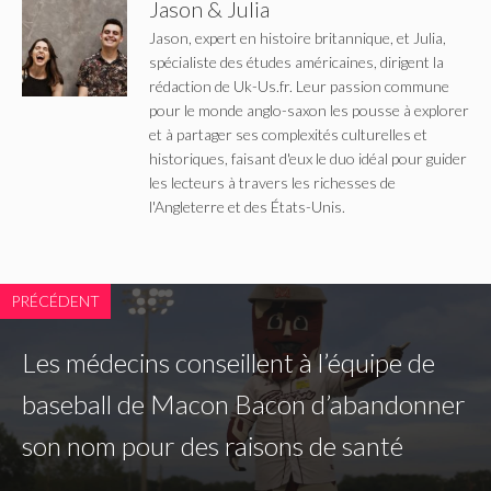
Jason & Julia
Jason, expert en histoire britannique, et Julia,
spécialiste des études américaines, dirigent la
rédaction de Uk-Us.fr. Leur passion commune
pour le monde anglo-saxon les pousse à explorer
et à partager ses complexités culturelles et
historiques, faisant d'eux le duo idéal pour guider
les lecteurs à travers les richesses de
l'Angleterre et des États-Unis.
PRÉCÉDENT
Les médecins conseillent à l’équipe de
baseball de Macon Bacon d’abandonner
son nom pour des raisons de santé