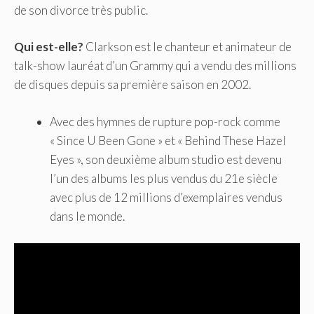
de son divorce très public.
Qui est-elle?
Clarkson est le chanteur et animateur de
talk-show lauréat d’un Grammy qui a vendu des millions
de disques depuis sa première saison en 2002.
Avec des hymnes de rupture pop-rock comme
« Since U Been Gone » et « Behind These Hazel
Eyes », son deuxième album studio est devenu
l’un des albums les plus vendus du 21e siècle
avec plus de 12 millions d’exemplaires vendus
dans le monde.