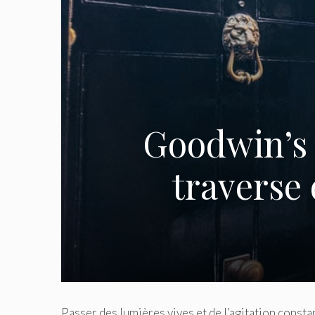
Goodwin’s 
traverse 
Passer des lumières vives et de l’agitation cons