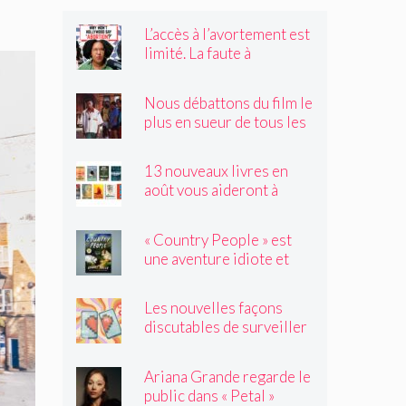
L’accès à l’avortement est
limité. La faute à
Hollywood ?
Nous débattons du film le
plus en sueur de tous les
temps
13 nouveaux livres en
août vous aideront à
traverser les canicules de
l'été
« Country People » est
une aventure idiote et
satisfaisante au milieu de
l'été
Les nouvelles façons
discutables de surveiller
vos amis
Ariana Grande regarde le
public dans « Petal »